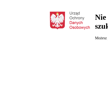
Nie
szu
Możesz p