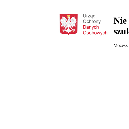
Nie
szu
Możesz p