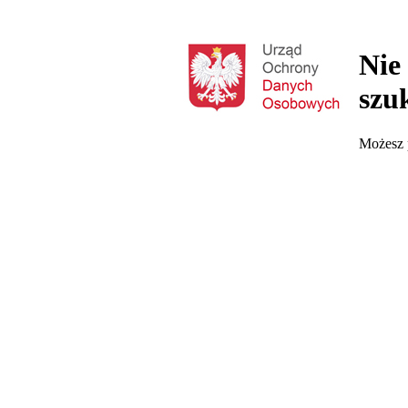
Nie
szu
Możesz p