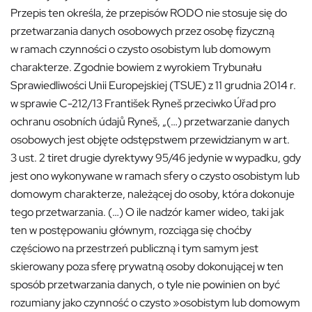
Przepis ten określa, że przepisów RODO nie stosuje się do
przetwarzania danych osobowych przez osobę fizyczną
w ramach czynności o czysto osobistym lub domowym
charakterze. Zgodnie bowiem z wyrokiem Trybunału
Sprawiedliwości Unii Europejskiej (TSUE) z 11 grudnia 2014 r.
w sprawie C-212/13 František Ryneš przeciwko Úřad pro
ochranu osobních údajů Ryneš, „(…) przetwarzanie danych
osobowych jest objęte odstępstwem przewidzianym w art.
3 ust. 2 tiret drugie dyrektywy 95/46 jedynie w wypadku, gdy
jest ono wykonywane w ramach sfery o czysto osobistym lub
domowym charakterze, należącej do osoby, która dokonuje
tego przetwarzania. (…) O ile nadzór kamer wideo, taki jak
ten w postępowaniu głównym, rozciąga się choćby
częściowo na przestrzeń publiczną i tym samym jest
skierowany poza sferę prywatną osoby dokonującej w ten
sposób przetwarzania danych, o tyle nie powinien on być
rozumiany jako czynność o czysto »osobistym lub domowym