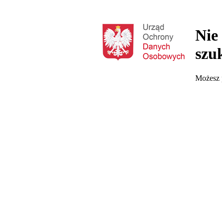
Nie
szu
Możesz p