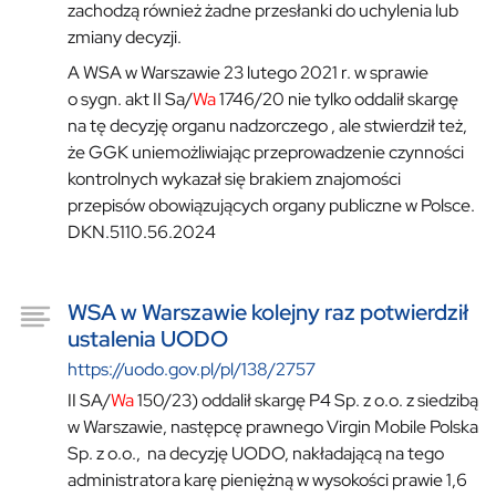
zachodzą również żadne przesłanki do uchylenia lub
zmiany decyzji.
A WSA w Warszawie 23 lutego 2021 r. w sprawie
o sygn. akt II Sa/
Wa
1746/20 nie tylko oddalił skargę
na tę decyzję organu nadzorczego , ale stwierdził też,
że GGK uniemożliwiając przeprowadzenie czynności
kontrolnych wykazał się brakiem znajomości
przepisów obowiązujących organy publiczne w Polsce.
DKN.5110.56.2024
WSA w Warszawie kolejny raz potwierdził
ustalenia UODO
https://uodo.gov.pl/pl/138/2757
II SA/
Wa
150/23) oddalił skargę P4 Sp. z o.o. z siedzibą
w Warszawie, następcę prawnego Virgin Mobile Polska
Sp. z o.o., na decyzję UODO, nakładającą na tego
administratora karę pieniężną w wysokości prawie 1,6