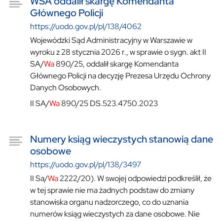
WSA oddalił skargę Komendanta
Głównego Policji
https://uodo.gov.pl/pl/138/4062
Wojewódzki Sąd Administracyjny w Warszawie w
wyroku z 28 stycznia 2026 r., w sprawie o sygn. akt II
SA/
Wa
890/25, oddalił skargę Komendanta
Głównego Policji na decyzję Prezesa Urzędu Ochrony
Danych Osobowych.
II SA/
Wa
890/25 DS.523.4750.2023
Numery ksiąg wieczystych stanowią dane
osobowe
https://uodo.gov.pl/pl/138/3497
II Sa/
Wa
2222/20). W swojej odpowiedzi podkreślił, że
w tej sprawie nie ma żadnych podstaw do zmiany
stanowiska organu nadzorczego, co do uznania
numerów ksiąg wieczystych za dane osobowe. Nie