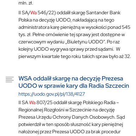
mln. zł.
II SA/
Wa
546/22) oddalił skargę Santander Bank
Polska na decyzję UODO, nakładającą na tego
administratora karę pieniężną w wysokości ponad 545
tys. zł. Pełne omówienie tej sprawy jest dostępne w
czerwcowym wydaniu „Biuletynu UODO”. Po raz
kolejny UODO wygrywa sprawy przed sądami. W
pierwszym kwartale tego roku takich spraw było aż 32.
WSA oddalił skargę na decyzję Prezesa
UODO w sprawie kary dla Radia Szczecin
https://uodo.gov.pl/pl/138/4127
II SA
Wa
807/25 oddalił skargę Polskiego Radia –
Regionalnej Rozgłośni w Szczecinie na decyzję
Prezesa Urzędu Ochrony Danych Osobowych. Sąd
potwierdził w ten sposób słuszność kary pieniężnej
nałożonej przez Prezesa UODO za brak procedur