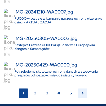
IMG-20241210-WA0007.jpg
PUODO włącza się w kampanię na rzecz ochrony wizerunku
dzieci - AKTUALIZACJA
IMG-20250305-WA0003.jpg
Zastępca Prezesa UODO wziął udział w X Europejskim
Kongresie Samorządów
IMG-20250429-WA0000.jpg
Potrzebujemy skutecznej ochrony danych w stosowaniu
przepisów odnoszących się do świata cyfrowego
1
2
3
4
5