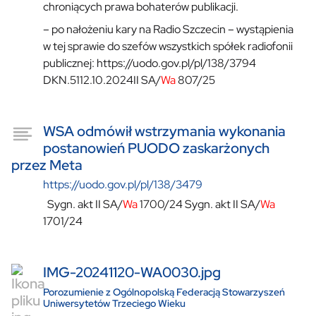
chroniących prawa bohaterów publikacji.
– po nałożeniu kary na Radio Szczecin – wystąpienia
w tej sprawie do szefów wszystkich spółek radiofonii
publicznej: https://uodo.gov.pl/pl/138/3794
DKN.5112.10.2024II SA/
Wa
807/25
WSA odmówił wstrzymania wykonania
postanowień PUODO zaskarżonych
przez Meta
https://uodo.gov.pl/pl/138/3479
Sygn. akt II SA/
Wa
1700/24 Sygn. akt II SA/
Wa
1701/24
IMG-20241120-WA0030.jpg
Porozumienie z Ogólnopolską Federacją Stowarzyszeń
Uniwersytetów Trzeciego Wieku