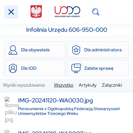
Infolinia Urzędu 606-950-000
Dla obywatela
Dla administratora
Dla IOD
Załatw sprawę
Wyniki wyszukiwania:
Wszystko
Artykuły
Załączniki
IMG-20241120-WA0030.jpg
Porozumienie z Ogólnopolską Federacją Stowarzyszeń
Uniwersytetów Trzeciego Wieku