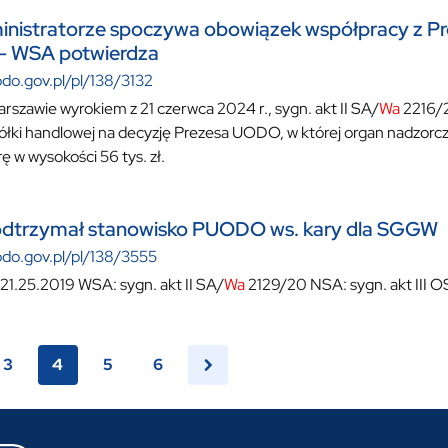
inistratorze spoczywa obowiązek współpracy z P
 WSA potwierdza
odo.gov.pl/pl/138/3132
szawie wyrokiem z 21 czerwca 2024 r., sygn. akt II SA/
Wa
2216/2
ółki handlowej na decyzję Prezesa UODO, w której organ nadzorcz
ę w wysokości 56 tys. zł.
dtrzymał stanowisko PUODO ws. kary dla SGGW
odo.gov.pl/pl/138/3555
.25.2019 WSA: sygn. akt II SA/
Wa
2129/20 NSA: sygn. akt III 
3
4
5
6