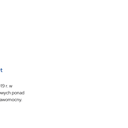
t
19 r. w
bowych ponad
prawomocny.