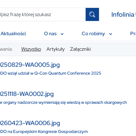
Infolin
Aktualności
O nas
Co robimy
P
wania:
Wszystko
Artykuły
Załączniki
0250829-WA0005.jpg
DO wziął udział w Q-Con Quantum Conference 2025
251118-WA0002.jpg
ie organy nadzorcze wymieniają się wiedzą w sprawach skargowych
0260423-WA0006.jpg
DO na Europejskim Kongresie Gospodarczym