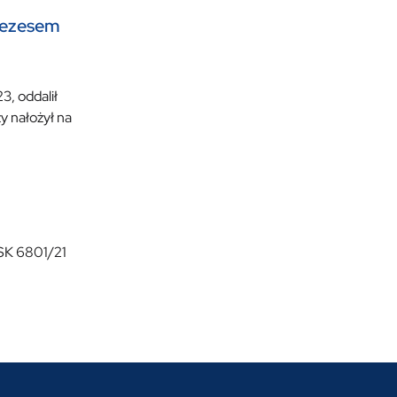
rezesem
3, oddalił
y nałożył na
OSK 6801/21