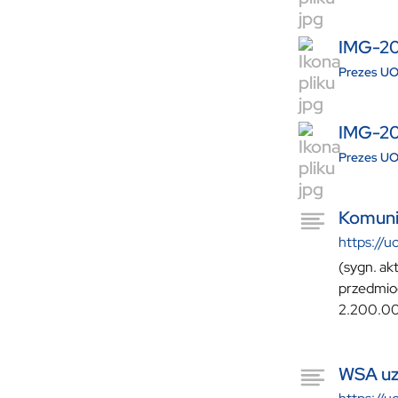
IMG-2
Prezes UO
IMG-2
Prezes UO
Komuni
https://u
(sygn. akt
przedmioc
2.200.00
WSA uzn