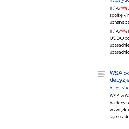
https://u
II SA/
Wa
2
spółkę Vi
uznane za
II SA/
Wa
1
UODO co d
uzasadnie
uzasadnio
WSA odd
decyzj
https://u
WSA w War
na decyzj
w związku
się on a