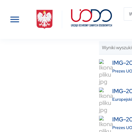
Wyniki wyszuki
IMG-2
Prezes UO
IMG-20
Europejsk
IMG-2
Prezes UO