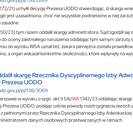
odo.gov.pl/pl/138/2869
72/21) uchylił decyzję Prezesa UODO stwierdzając, iż skarga wni
rgin jest uzasadniona, choć nie wszystkie podniesione w niej zarzu
 zasadne.
50/23) tym razem oddalił skargę administratora. Sąd zgodził się
o oceny zaistniałego naruszenia oddalając tym samym zarzuty s
niu do wyroku WSA uznał też, żekara pieniężna została prawidłowo
na, a organ wskazał konkretne okoliczności, które wpłynęły na wys
alił skargę Rzecznika Dyscyplinarnego Izby Adwo
ę Prezesa UODO
odo.gov.pl/pl/138/3069
szawie w wyroku o sygn. akt II SA/
WA
1342/23 oddalając skargę
ę Prezesa UODO, podając ustnie powody rozstrzygnięcia zwrócił u
 z pełnionymi przez Rzecznika Dyscyplinarnego Izby Adwokackiej 
dministratorem danych osobowych przetwarzanych w ramach