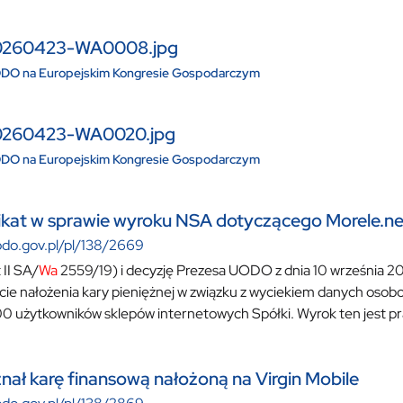
0260423-WA0008.jpg
DO na Europejskim Kongresie Gospodarczym
0260423-WA0020.jpg
DO na Europejskim Kongresie Gospodarczym
kat w sprawie wyroku NSA dotyczącego Morele.ne
odo.gov.pl/pl/138/2669
 II SA/
Wa
2559/19) i decyzję Prezesa UODO z dnia 10 września 20
ie nałożenia kary pieniężnej w związku z wyciekiem danych oso
0 użytkowników sklepów internetowych Spółki. Wyrok ten jest 
ał karę finansową nałożoną na Virgin Mobile