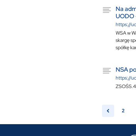
Na adm
UODO -
https://u
WSA w War
skargę sp
spółkę kar
NSA po
https://u
ZSOŚS.421
2