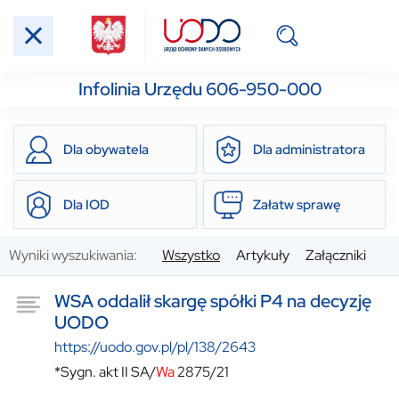
Infolinia Urzędu 606-950-000
Dla obywatela
Dla administratora
Dla IOD
Załatw sprawę
Wyniki wyszukiwania:
Wszystko
Artykuły
Załączniki
WSA oddalił skargę spółki P4 na decyzję
UODO
https://uodo.gov.pl/pl/138/2643
*Sygn. akt II SA/
Wa
2875/21