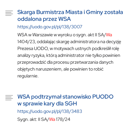
Skarga Burmistrza Miasta i Gminy została
oddalona przez WSA
https://uodo.gov.pl/pl/138/3007
WSA w Warszawie w wyroku o sygn. akt II SA/
Wa
1404/23, oddalając skargę administratora na decyzję
Prezesa UODO, w motywach ustnych podkreślił rolę
analizy ryzyka, którą administrator nie tylko powinien
przeprowadzić dla procesu przetwarzania danych
objętych naruszeniem, ale powinien to robić
regularnie.
WSA podtrzymał stanowisko PUODO
w sprawie kary dla SGH
https://uodo.gov.pl/pl/138/3483
Sygn. akt: II SA/
Wa
178/24