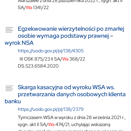
Warszawie z dnia 28 października 2022 r., sygn. akt II
SA/
Wa
1341/22
Egzekwowanie wierzytelności po zmarłej
osobie wymaga podstawy prawnej –
wyrok NSA
https://uodo.gov.pl/pl/138/4305
III OSK 875/23 II SA/
Wa
368/22
DS.523.6584.2020
Skarga kasacyjna od wyroku WSA ws.
przetwarzania danych osobowych klienta
banku
https://uodo.gov.pl/pl/138/2379
Tymczasem WSA w wyroku z dnia 28 września 2021 r.,
sygn. akt II SA/
Wa
474/21, uchylając wskazaną