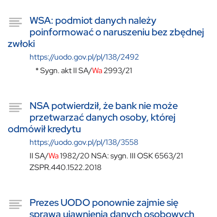
WSA: podmiot danych należy
poinformować o naruszeniu bez zbędnej
zwłoki
https://uodo.gov.pl/pl/138/2492
* Sygn. akt II SA/
Wa
2993/21
NSA potwierdził, że bank nie może
przetwarzać danych osoby, której
odmówił kredytu
https://uodo.gov.pl/pl/138/3558
II SA/
Wa
1982/20 NSA: sygn. III OSK 6563/21
ZSPR.440.1522.2018
Prezes UODO ponownie zajmie się
sprawą ujawnienia danych osobowych