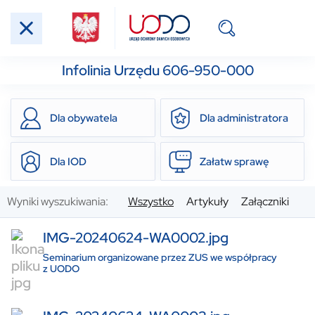
Infolinia Urzędu 606-950-000
Dla obywatela
Dla administratora
Dla IOD
Załatw sprawę
Wyniki wyszukiwania:
Wszystko
Artykuły
Załączniki
IMG-20240624-WA0002.jpg
Seminarium organizowane przez ZUS we współpracy
z UODO