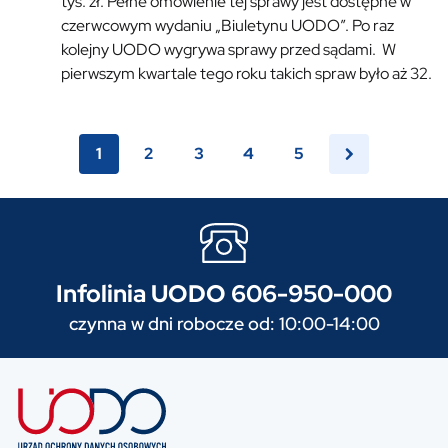
tys. zł. Pełne omówienie tej sprawy jest dostępne w
czerwcowym wydaniu „Biuletynu UODO”. Po raz
kolejny UODO wygrywa sprawy przed sądami. W
pierwszym kwartale tego roku takich spraw było aż 32.
1
2
3
4
5
Infolinia UODO 606-950-000
czynna w dni robocze od: 10:00-14:00