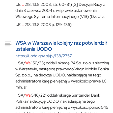
UE
L
218, 13.8.2008, str. 60–81) [2] Decyzja Rady z
dnia 8 czerwca 2004 r. w sprawie ustanowienia
Wizowego Systemu Informacyjnego (VIS) (Dz. Urz.
UE
L
218, 13.8.2008 p. 129–136)
WSA w Warszawie kolejny raz potwierdził
ustalenia UODO
https://uodo.gov.pl/pl/138/2757
II SA/
Wa
150/23) oddalił skargę P4 Sp. z o.o. z siedzibą
w Warszawie, następcę prawnego Virgin Mobile Polska
Sp. z o.o., na decyzję UODO, nakładającą na tego
administratora karę pieniężną w wysokości prawie 1,6
mln. zł.
II SA/
Wa
546/22) oddalił skargę Santander Bank
Polska na decyzję UODO, nakładającą na tego
administratora karę pieniężną w wysokości ponad 545