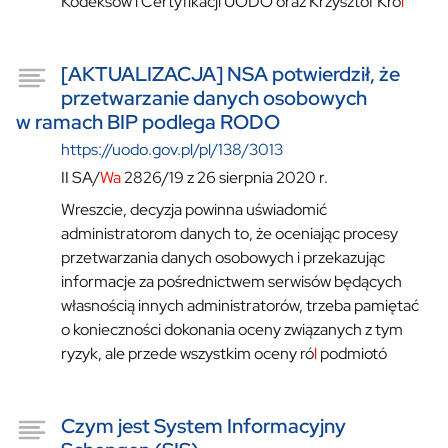
Kodeksów i Certyfikacji UODO oraz Krzysztof Kró
l
[AKTUALIZACJA] NSA potwierdził, że
przetwarzanie danych osobowych
w ramach BIP podlega RODO
https://uodo.gov.pl/pl/138/3013
II SA/
Wa
2826/19 z 26 sierpnia 2020 r.
Wreszcie, decyzja powinna uświadomić
administratorom danych to, że oceniając procesy
przetwarzania danych osobowych i przekazując
informacje za pośrednictwem serwisów będących
własnością innych administratorów, trzeba pamiętać
o konieczności dokonania oceny związanych z tym
ryzyk, ale przede wszystkim oceny ró
l
podmiotó
Czym jest System Informacyjny