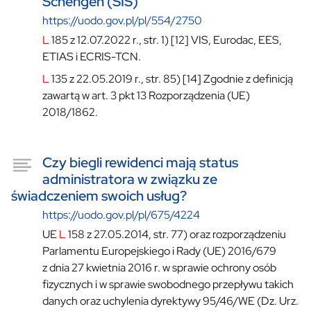
Schengen (SIS)
https://uodo.gov.pl/pl/554/2750
L
185 z 12.07.2022 r., str. 1) [12] VIS, Eurodac, EES,
ETIAS i ECRIS-TCN.
L
135 z 22.05.2019 r., str. 85) [14] Zgodnie z definicją
zawartą w art. 3 pkt 13 Rozporządzenia (UE)
2018/1862.
Czy biegli rewidenci mają status
administratora w związku ze
świadczeniem swoich usług?
https://uodo.gov.pl/pl/675/4224
UE
L
158 z 27.05.2014, str. 77) oraz rozporządzeniu
Parlamentu Europejskiego i Rady (UE) 2016/679
z dnia 27 kwietnia 2016 r. w sprawie ochrony osób
fizycznych i w sprawie swobodnego przepływu takich
danych oraz uchylenia dyrektywy 95/46/WE (Dz. Urz.