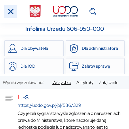
Infolinia Urzędu 606-950-000
Dla obywatela
Dla administratora
Dla IOD
Załatw sprawę
Wyniki wyszukiwania:
Wszystko
Artykuły
Załączniki
L
.-S.
https://uodo.gov.pl/pl/586/3291
Czy jeżeli sygnalista wyśle zgłoszenia o naruszeniach
prawa do Ministerstwa, które nadzoruje daną
jednostkę podległą lub nadzorowaną to jest to