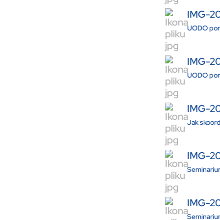
IMG-2
UODO pono
IMG-20
UODO pono
IMG-2
Jak skoor
IMG-2
Seminariu
IMG-2
Seminariu