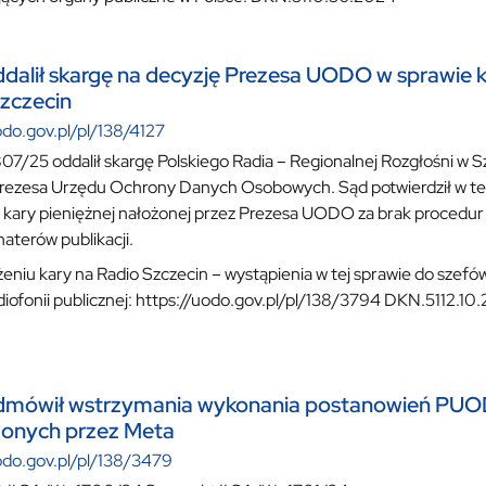
alił skargę na decyzję Prezesa UODO w sprawie k
zczecin
odo.gov.pl/pl/138/4127
07/25 oddalił skargę Polskiego Radia – Regionalnej Rozgłośni w S
Prezesa Urzędu Ochrony Danych Osobowych. Sąd potwierdził w t
 kary pieniężnej nałożonej przez Prezesa UODO za brak procedur
aterów publikacji.
żeniu kary na Radio Szczecin – wystąpienia w tej sprawie do szefó
diofonii publicznej: https://uodo.gov.pl/pl/138/3794 DKN.5112.10
mówił wstrzymania wykonania postanowień PU
żonych przez Meta
odo.gov.pl/pl/138/3479