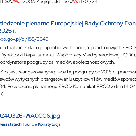
 II SA/
Wa
1700/24 Sygn. akt II SA/
Wa
1701/24
siedzenie plenarne Europejskiej Rady Ochrony Dan
025 r.
odo.gov.pl/pl/185/3645
aktualizacji składu grup roboczych i podgrup zadaniowych EROD
 Dyrektorki Departamentu Współpracy Międzynarodowej UODO, 
koordynatora podgrupy ds. mediów społecznościowych.
 Kró
l
jest zaangażowany w prace tej podgrupy od 2018 r. i pracował
awców wytycznych o targetowaniu użytkowników mediów społe
04. Posiedzenia plenarnego EROD Komunikat EROD z dnia 14.04
im)
0240326-WA0006.jpg
arsztatach Tour de Konstytucja