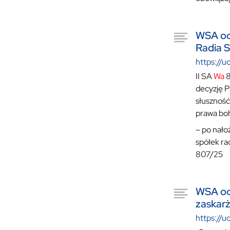
WSA odd
Radia S
https://u
II SA
Wa
8
decyzję 
słuszność
prawa boh
– po nało
spółek ra
807/25
WSA od
zaskar
https://u