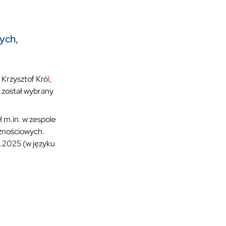
ych,
 Krzysztof Kró
l
,
został wybrany
 m.in. w zespole
cznościowych.
.2025 (w języku