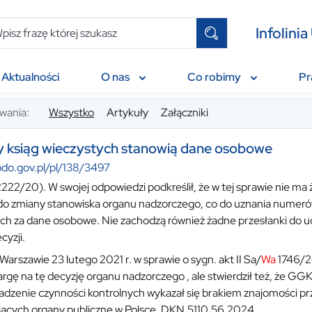
Infolin
Aktualności
O nas
Co robimy
P
wania:
Wszystko
Artykuły
Załączniki
 ksiąg wieczystych stanowią dane osobowe
odo.gov.pl/pl/138/3497
222/20). W swojej odpowiedzi podkreślił, że w tej sprawie nie ma
o zmiany stanowiska organu nadzorczego, co do uznania numeró
ch za dane osobowe. Nie zachodzą również żadne przesłanki do uc
cyzji.
arszawie 23 lutego 2021 r. w sprawie o sygn. akt II Sa/
Wa
1746/20
kargę na tę decyzję organu nadzorczego , ale stwierdził też, że GG
dzenie czynności kontrolnych wykazał się brakiem znajomości p
ących organy publiczne w Polsce. DKN.5110.56.2024