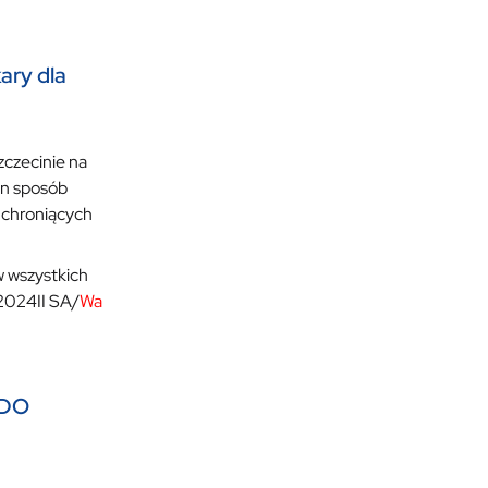
ary dla
zczecinie na
en sposób
 chroniących
w wszystkich
.2024II SA/
Wa
ODO