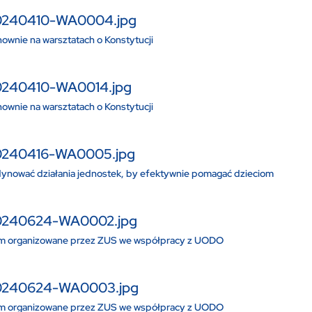
0240410-WA0004.jpg
wnie na warsztatach o Konstytucji
240410-WA0014.jpg
wnie na warsztatach o Konstytucji
0240416-WA0005.jpg
dynować działania jednostek, by efektywnie pomagać dzieciom
0240624-WA0002.jpg
m organizowane przez ZUS we współpracy z UODO
0240624-WA0003.jpg
m organizowane przez ZUS we współpracy z UODO