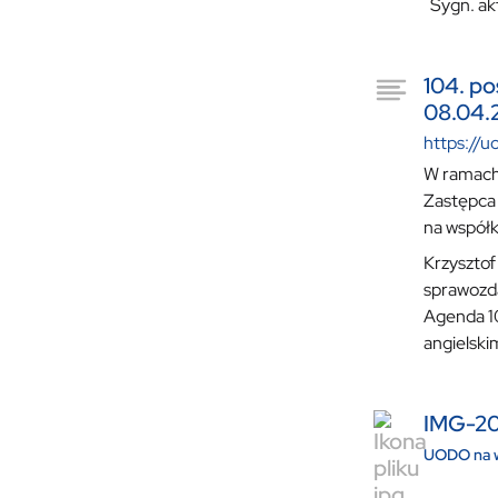
Sygn. akt
104. po
08.04.2
https://u
W ramach 
Zastępca
na współ
Krzysztof
sprawozd
Agenda 1
angielsk
IMG-2
UODO na w