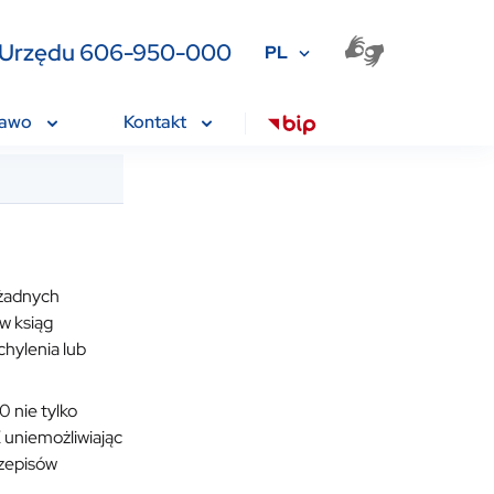
ia Urzędu 606-950-000
PL
rawo
Kontakt
 żadnych
w ksiąg
hylenia lub
 nie tylko
K uniemożliwiając
rzepisów