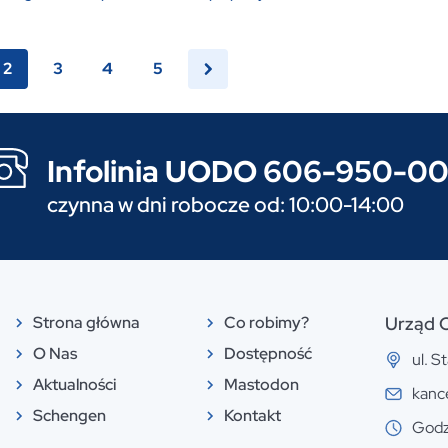
2
3
4
5
Infolinia UODO 606-950-0
czynna w dni robocze od: 10:00-14:00
Strona główna
Co robimy?
Urząd 
O Nas
Dostępność
ul. 
Aktualności
Mastodon
kanc
Schengen
Kontakt
Godz