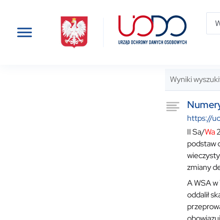
Wyniki wyszuki
Numery
https://u
II Sa/
Wa
2
podstaw d
wieczysty
zmiany de
A WSA w W
oddalił s
przeprowa
obowiązuj