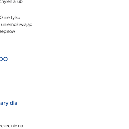
hylenia lub
 nie tylko
K uniemożliwiając
rzepisów
ODO
ary dla
zczecinie na