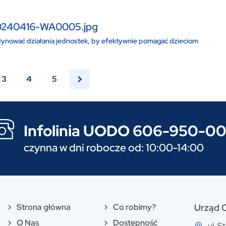
0240416-WA0005.jpg
dynować działania jednostek, by efektywnie pomagać dzieciom
3
4
5
Infolinia UODO 606-950-0
czynna w dni robocze od: 10:00-14:00
Strona główna
Co robimy?
Urząd 
O Nas
Dostępność
ul. 