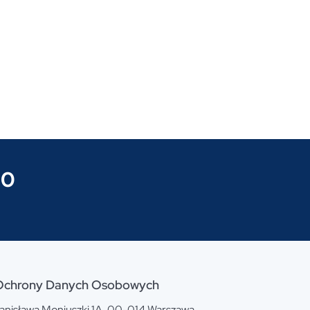
00
Ochrony Danych Osobowych
Stanisława Moniuszki 1A, 00-014 Warszawa