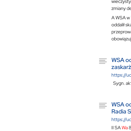
wieczysty
zmiany de
A WSA w W
oddalił s
przeprowa
obowiązuj
WSA od
zaskar
https://u
Sygn. akt
WSA odd
Radia S
https://u
II SA
Wa
8