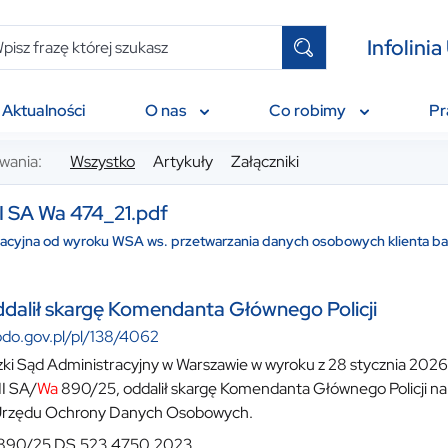
Infolin
Aktualności
O nas
Co robimy
P
wania:
Wszystko
Artykuły
Załączniki
I SA Wa 474_21.pdf
sacyjna od wyroku WSA ws. przetwarzania danych osobowych klienta b
dalił skargę Komendanta Głównego Policji
odo.gov.pl/pl/138/4062
i Sąd Administracyjny w Warszawie w wyroku z 28 stycznia 2026 r
II SA/
Wa
890/25, oddalił skargę Komendanta Głównego Policji na
Urzędu Ochrony Danych Osobowych.
890/25 DS.523.4750.2023