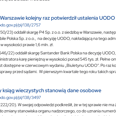
arszawie kolejny raz potwierdził ustalenia UODO
odo.gov.pl/pl/138/2757
50/23) oddalił skargę P4 Sp. z o.o. z siedzibą w Warszawie, nast
bile Polska Sp. z o.o., na decyzję UODO, nakładającą na tego admi
w wysokości prawie 1,6 mln. zł.
546/22) oddalił skargę Santander Bank Polska na decyzję UODO,
nistratora karę pieniężną w wysokości ponad 545 tys. zł. Pełne o
est dostępne w czerwcowym wydaniu „Biuletynu UODO”. Po raz 
prawy przed sądami. W pierwszym kwartale tego roku takich spra
 ksiąg wieczystych stanowią dane osobowe
odo.gov.pl/pl/138/3497
222/20). W swojej odpowiedzi podkreślił, że w tej sprawie nie ma
o zmiany stanowiska organu nadzorczego, co do uznania numeró