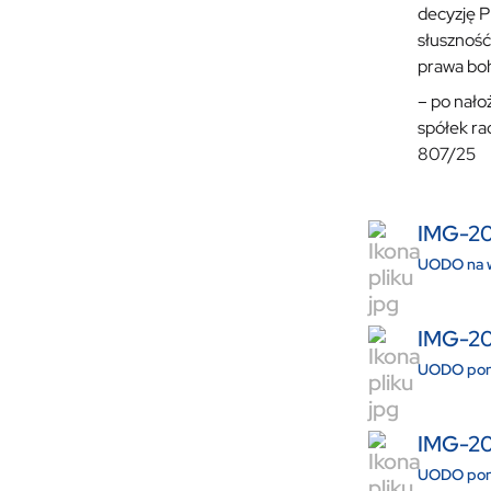
decyzję 
słuszność
prawa boh
– po nało
spółek ra
807/25
IMG-2
UODO na w
IMG-2
UODO pono
IMG-20
UODO pono