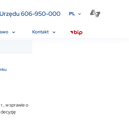
ia Urzędu 606-950-000
PL
rawo
Kontakt
anku
., w sprawie o
 decyzję