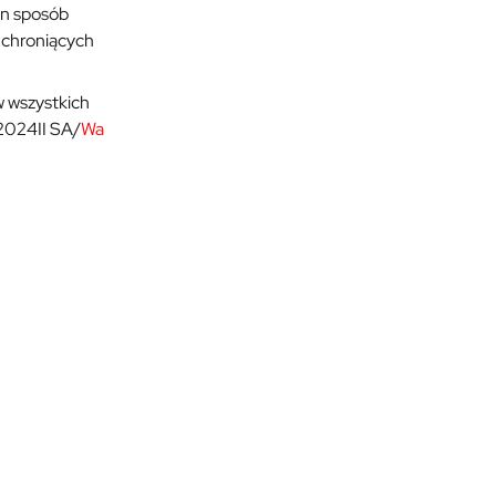
en sposób
 chroniących
w wszystkich
.2024II SA/
Wa