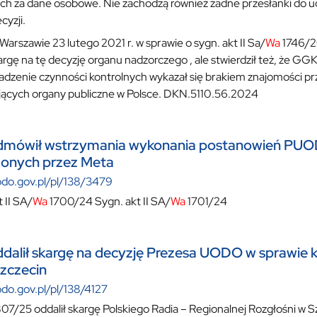
ch za dane osobowe. Nie zachodzą również żadne przesłanki do uc
cyzji.
arszawie 23 lutego 2021 r. w sprawie o sygn. akt II Sa/
Wa
1746/20
kargę na tę decyzję organu nadzorczego , ale stwierdził też, że GG
dzenie czynności kontrolnych wykazał się brakiem znajomości p
ących organy publiczne w Polsce. DKN.5110.56.2024
mówił wstrzymania wykonania postanowień PU
żonych przez Meta
odo.gov.pl/pl/138/3479
 II SA/
Wa
1700/24 Sygn. akt II SA/
Wa
1701/24
alił skargę na decyzję Prezesa UODO w sprawie k
zczecin
odo.gov.pl/pl/138/4127
07/25 oddalił skargę Polskiego Radia – Regionalnej Rozgłośni w S