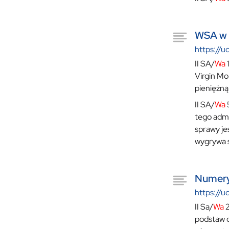
WSA w W
https://u
II SA/
Wa
1
Virgin Mo
pieniężną 
II SA/
Wa
tego admi
sprawy j
wygrywa s
Numery
https://u
II Sa/
Wa
2
podstaw d