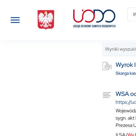
Wyniki wyszuki
Wyrok I
Skarga ka
WSA od
https://u
Wojewódzk
sygn. akt 
Prezesa 
II SA/
Wa