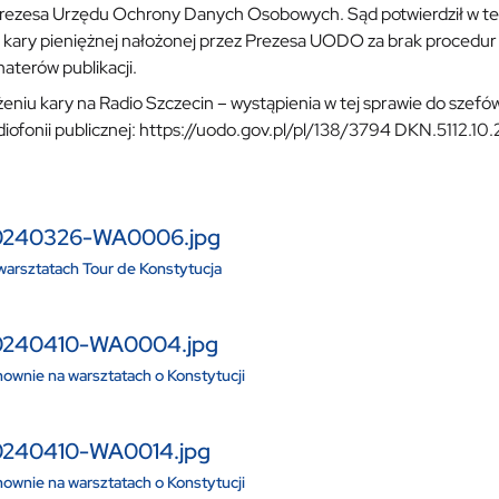
Prezesa Urzędu Ochrony Danych Osobowych. Sąd potwierdził w t
 kary pieniężnej nałożonej przez Prezesa UODO za brak procedur
aterów publikacji.
żeniu kary na Radio Szczecin – wystąpienia w tej sprawie do szefó
diofonii publicznej: https://uodo.gov.pl/pl/138/3794 DKN.5112.10
0240326-WA0006.jpg
arsztatach Tour de Konstytucja
0240410-WA0004.jpg
wnie na warsztatach o Konstytucji
240410-WA0014.jpg
wnie na warsztatach o Konstytucji