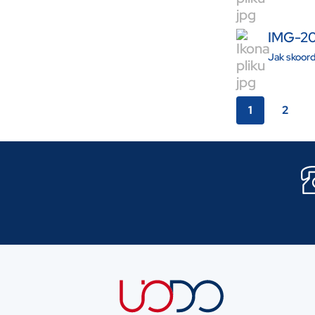
IMG-2
Jak skoor
1
2