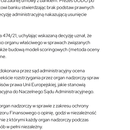
warcia żadnej umowy z bankiem. Prezes UODO po
ntowi banku stwierdzając brak podstaw prawnych
cyzję administracyjną nakazującą usunięcie
 474/21, uchylając wskazaną decyzję uznał, że
ako organu właściwego w sprawach związanych
a także budową modeli scoringowych (metoda oceny
zne.
dokonana przez sąd administracyjny ocena
kście rozstrzygania przez organ nadzorczy spraw
sów prawa Unii Europejskiej, jakie stanowią
sacyjna do Naczelnego Sądu Administracyjnego.
organ nadzorczy w sprawie z zakresu ochrony
dzoru Finansowego o opinię, godzi w niezależność
e z którymi każdy organ nadzorczy podczas
ób w pełni niezależny.