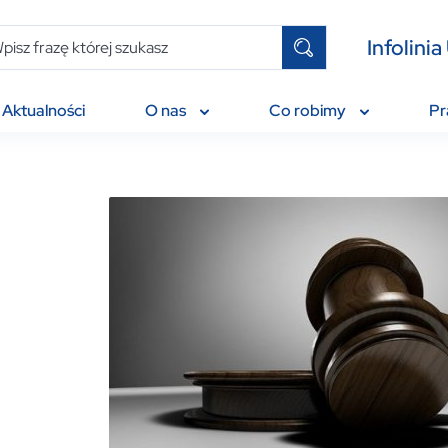
Infolin
Aktualności
O nas
Co robimy
P