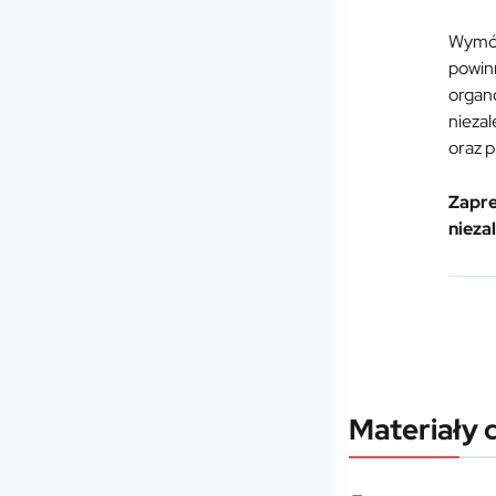
Wymóg
powin
organ
niezal
oraz p
Zapre
nieza
Materiały 