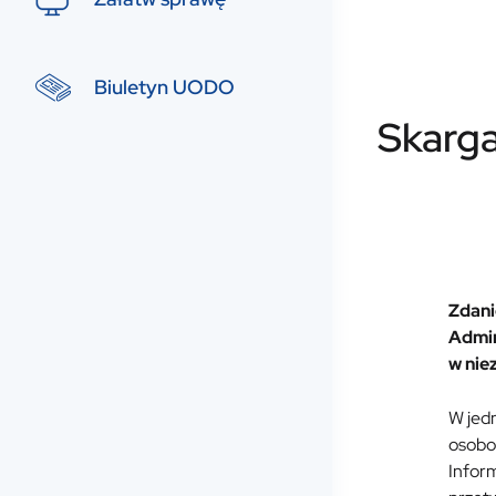
Biuletyn UODO
Skarga
Zdani
Admin
w nie
W jed
osobo
Inform