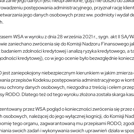
warzanie jego danych jest nieuprawnione, gdyż nie doszło do za
rowadzeniu postępowania administracyjnego, przyznał rację klie
zetwarzania jego danych osobowych przez ww. podmioty i wydał de
h.
sem WSA w wyroku z dnia 28 września 2021 r., sygn. akt II SA/Wa
awie zaniechano zwrócenia się do Komisji Nadzoru Finansowego j
 z badaniem zdolności kredytowej i analizą ryzyka kredytowego, 
odności kredytowej), co w jego ocenie było bezwzględnie koniec
jest zaniepokojony niebezpiecznym kierunkiem w jakim zmierza 
wania przepisów Kodeksu postępowania administracyjnego w konte
esu ochrony danych osobowych, niezgodna z treścią i celem przepi
isy RODO. Dlatego też od tego wyroku złożona została skarga ka
zentowany przez WSA pogląd o konieczności zwrócenia się przez 
 osobowych, należącej do jego wyłącznej kognicji, do Komisji Na
onomię tego organu, zagwarantowaną mu przepisami RODO, zgodni
iania swoich zadań i wykonywania swoich uprawnień działa w spos