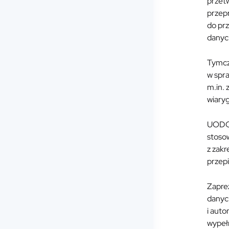
przet
przep
do pr
danyc
Tymcza
w spr
m.in.
wiaryg
UODO 
stoso
z zakr
przep
Zapre
danych
i aut
wypełn