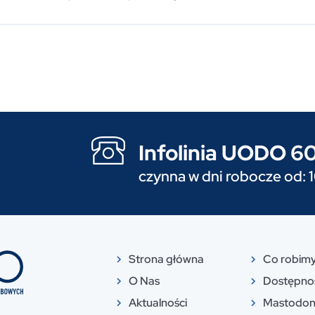
Infolinia UODO 
czynna w dni robocze od: 
Strona główna
Co robim
O Nas
Dostępno
Aktualności
Mastodo