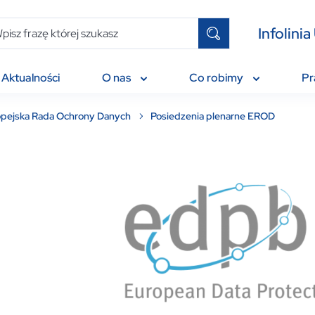
Infolin
Aktualności
O nas
Co robimy
P
opejska Rada Ochrony Danych
Posiedzenia plenarne EROD