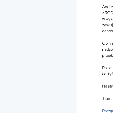
Andrea
z ROD
w wyka
zysku
ochron
Opini
nadzo
projek
Po za
certyf
Na st
Tłumac
Porzą