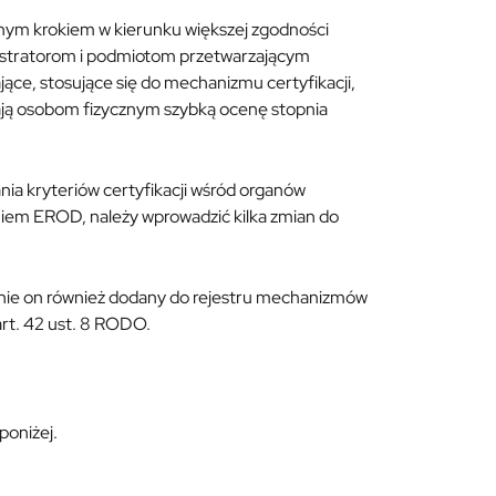
żnym krokiem w kierunku większej zgodności
stratorom i podmiotom przetwarzającym
ące, stosujące się do mechanizmu certyfikacji,
ają osobom fizycznym szybką ocenę stopnia
ia kryteriów certyfikacji wśród organów
iem EROD, należy wprowadzić kilka zmian do
anie on również dodany do rejestru mechanizmów
art. 42 ust. 8 RODO.
poniżej.