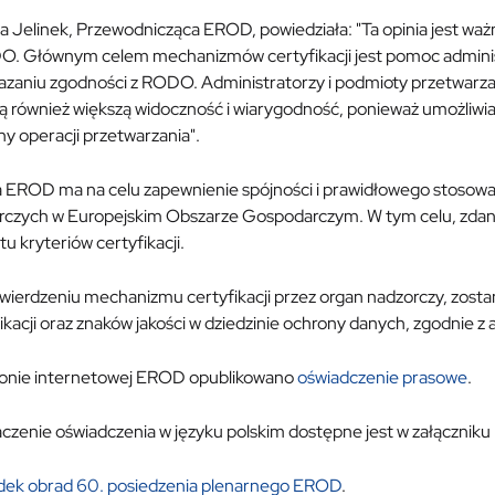
 Jelinek, Przewodnicząca EROD, powiedziała: "Ta opinia jest wa
O. Głównym celem mechanizmów certyfikacji jest pomoc admini
zaniu zgodności z RODO. Administratorzy i podmioty przetwarzaj
ją również większą widoczność i wiarygodność, ponieważ umożliwi
y operacji przetwarzania".
a EROD ma na celu zapewnienie spójności i prawidłowego stosowan
rczych w Europejskim Obszarze Gospodarczym. W tym celu, zdan
tu kryteriów certyfikacji.
twierdzeniu mechanizmu certyfikacji przez organ nadzorczy, zost
ikacji oraz znaków jakości w dziedzinie ochrony danych, zgodnie z 
ronie internetowej EROD opublikowano
oświadczenie prasowe
.
zenie oświadczenia w języku polskim dostępne jest w załączniku 
dek obrad 60. posiedzenia plenarnego EROD
.