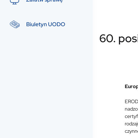
Biuletyn UODO
60. pos
Europ
EROD 
nadzo
certy
rodzaj
czynno