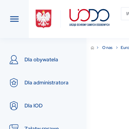
O nas
Eur
Dla obywatela
Dla administratora
Dla IOD
Załatw sprawę