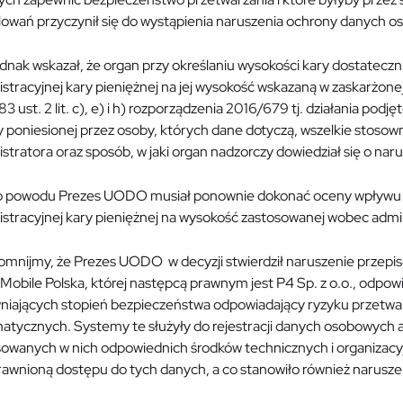
lowań przyczynił się do wystąpienia naruszenia ochrony danych 
dnak wskazał, że organ przy określaniu wysokości kary dostateczni
stracyjnej kary pieniężnej na jej wysokość wskazaną w zaskarżone
 83 ust. 2 lit. c), e) i h) rozporządzenia 2016/679 tj. działania po
 poniesionej przez osoby, których dane dotyczą, wszelkie stosow
stratora oraz sposób, w jaki organ nadzorczy dowiedział się o nar
o powodu Prezes UODO musiał ponownie dokonać oceny wpływu 
stracyjnej kary pieniężnej na wysokość zastosowanej wobec admin
omnijmy, że Prezes UODO w decyzji stwierdził naruszenie przep
 Mobile Polska, której następcą prawnym jest P4 Sp. z o.o., odpo
niających stopień bezpieczeństwa odpowiadający ryzyku przetw
matycznych. Systemy te służyły do rejestracji danych osobowych
sowanych w nich odpowiednich środków technicznych i organizacy
awnioną dostępu do tych danych, a co stanowiło również naruszen