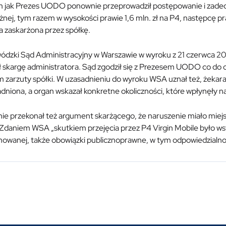
m jak Prezes UODO ponownie przeprowadził postępowanie i zadecy
żnej, tym razem w wysokości prawie 1,6 mln. zł na P4, następcę pr
a zaskarżona przez spółkę.
ódzki Sąd Administracyjny w Warszawie w wyroku z 21 czerwca 202
ł skargę administratora. Sąd zgodził się z Prezesem UODO co do 
zarzuty spółki. W uzasadnieniu do wyroku WSA uznał też, żekara
adniona, a organ wskazał konkretne okoliczności, które wpłynęły na
ie przekonał też argument skarżącego, że naruszenie miało miejsce 
Zdaniem WSA „skutkiem przejęcia przez P4 Virgin Mobile było wst
owanej, także obowiązki publicznoprawne, w tym odpowiedzialność