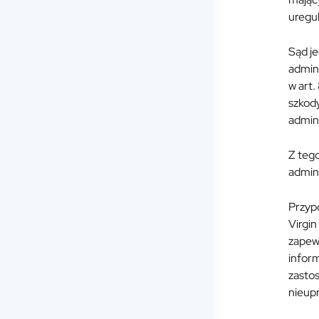
uregu
Sąd je
admini
w art.
szkody
admini
Z teg
admini
Przyp
Virgin
zapew
infor
zasto
nieupr