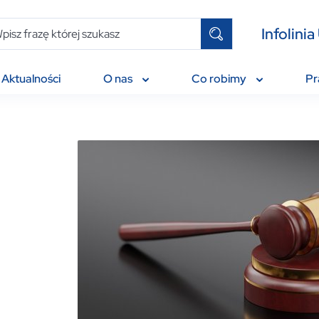
Infolin
Aktualności
O nas
Co robimy
P