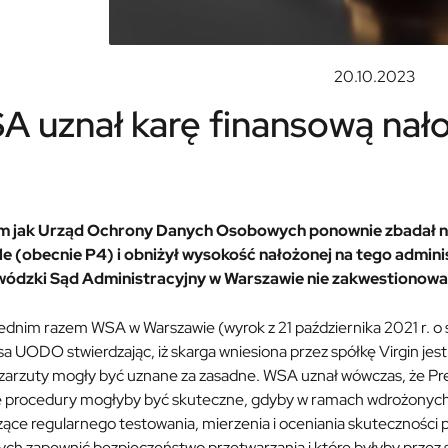
20.10.2023
A uznał karę finansową nało
m jak Urząd Ochrony Danych Osobowych ponownie zbadał n
le (obecnie P4) i obniżył wysokość nałożonej na tego administr
ódzki Sąd Administracyjny w Warszawie nie zakwestionował
dnim razem WSA w Warszawie (wyrok z 21 października 2021 r. o sy
a UODO stwierdzając, iż skarga wniesiona przez spółkę Virgin jes
 zarzuty mogły być uznane za zasadne. WSA uznał wówczas, że Pr
ę procedury mogłyby być skuteczne, gdyby w ramach wdrożonych 
ące regularnego testowania, mierzenia i oceniania skuteczności 
ych zapewnić bezpieczeństwo przetwarzania i które byłyby przez