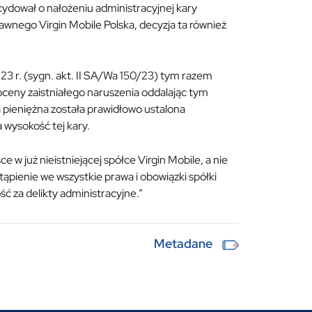
dował o nałożeniu administracyjnej kary
awnego Virgin Mobile Polska, decyzja ta również
3 r. (sygn. akt. II SA/Wa 150/23) tym razem
oceny zaistniałego naruszenia oddalając tym
 pieniężna została prawidłowo ustalona
 wysokość tej kary.
w już nieistniejącej spółce Virgin Mobile, a nie
ąpienie we wszystkie prawa i obowiązki spółki
 za delikty administracyjne.”
Metadane