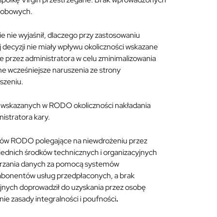
osobowych.
e nie wyjaśnił, dlaczego przy zastosowaniu
j decyzji nie miały wpływu okoliczności wskazane
djęte przez administratora w celu zminimalizowania
ne wcześniejsze naruszenia ze strony
uszeniu.
wskazanych w RODO okoliczności nakładania
istratora kary.
isów RODO polegające na niewdrożeniu przez
wiednich środków technicznych i organizacyjnych
arzania danych za pomocą systemów
 abonentów usług przedpłaconych, a brak
jnych doprowadził do uzyskania przez osobę
ie zasady integralności i poufności
.