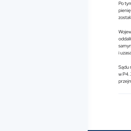
Po ty
pienię
został
Wojew
oddali
samym 
i uzas
Sądu n
w P4. 
przejm