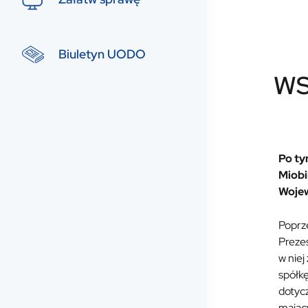
Biuletyn UODO
WS
Po ty
Miobi
Wojew
Poprze
Prezes
w niej
spółk
dotycz
mając