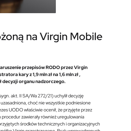
żoną na Virgin Mobile
aruszenie przepisów RODO przez Virgin
atora kary z 1,9 mln zł na 1,6 mln zł ,
 decyzji organu nadzorczego.
gn. akt. II SA/Wa 272/21) uchylił decyzję
t uzasadniona, choć nie wszystkie podniesione
ezes UODO właściwie ocenił, że przyjęte przez
procedur zawierały również uregulowania
przyjętych środków technicznych i organizacyjnych
 spółkę Virgin przestrzegane. Brak wprowadzonych