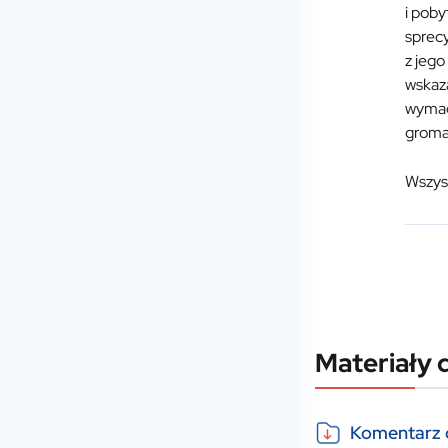
i poby
sprec
z jego
wskaz
wymag
groma
Wszys
Materiały 
Komentarz d