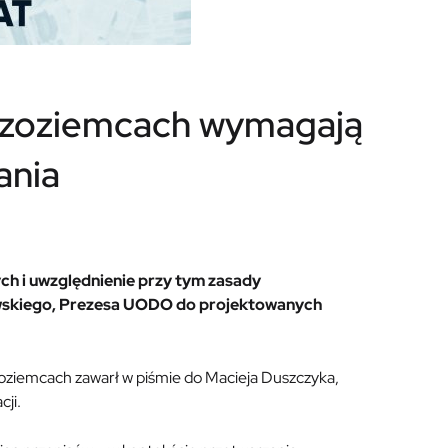
udzoziemcach wymagają
ania
h i uwzględnienie przy tym zasady
lewskiego, Prezesa UODO do projektowanych
oziemcach zawarł w piśmie do Macieja Duszczyka,
ji.