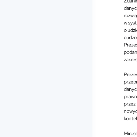
Zdani
danych
rozwi
w sys
o udzi
cudzo
Preze
podan
zakres
Preze
przep
danych
prawn
przez
nowych
kontek
Miros