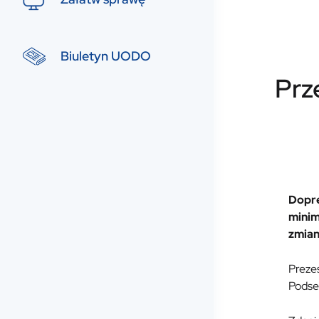
Biuletyn UODO
Prz
Dopre
minim
zmian
Preze
Podse