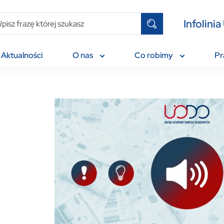
Infolin
Aktualności
O nas
Co robimy
P