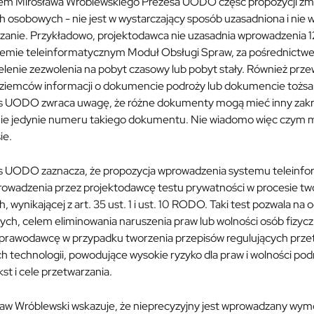
em Mirosława Wróblewskiego Prezesa UODO część propozycji zmia
 osobowych - nie jest w wystarczający sposób uzasadniona i nie
ązanie. Przykładowo, projektodawca nie uzasadnia wprowadzenia 
temie teleinformatycznym Moduł Obsługi Spraw, za pośrednictwem
elenie zezwolenia na pobyt czasowy lub pobyt stały. Również prz
ziemców informacji o dokumencie podroży lub dokumencie tożsa
s UODO zwraca uwagę, że różne dokumenty mogą mieć inny zakres
ie jedynie numeru takiego dokumentu. Nie wiadomo więc czym 
ie.
s UODO zaznacza, że propozycja wprowadzenia systemu telein
rowadzenia przez projektodawcę testu prywatności w procesie tw
, wynikającej z art. 35 ust. 1 i ust. 10 RODO. Taki test pozwala n
ych, celem eliminowania naruszenia praw lub wolności osób fizy
 prawodawcę w przypadku tworzenia przepisów regulujących przet
 technologii, powodujące wysokie ryzyko dla praw i wolności pod
st i cele przetwarzania.
ław Wróblewski wskazuje, że nieprecyzyjny jest wprowadzany wy