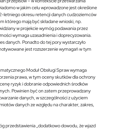
n przepisów – w kontekście przetwarzania
 wiadomo w jakim celu wprowadzone jest określone
12-letniego okresu retencji danych cudzoziemców
 którego mają być składane wnioski, np.
ewidziany w projekcie wymóg podawania przez
mości wymaga uzasadnienia i doprecyzowania.
 danych. Ponadto do tej pory wystarczyło
motywowane jest rozszerzenie wymagań w tym
formatycznego Moduł Obsługi Spraw wymaga
orzenia prawa, w tym oceny skutków dla ochrony
a ocenę ryzyk i dobranie odpowiednich środków
cznych. Powinien być on zatem przeprowadzany
warzanie danych, w szczególności z użyciem
miotów danych ze względu na charakter, zakres,
móg przedstawienia „dodatkowo dowodu, że wjazd