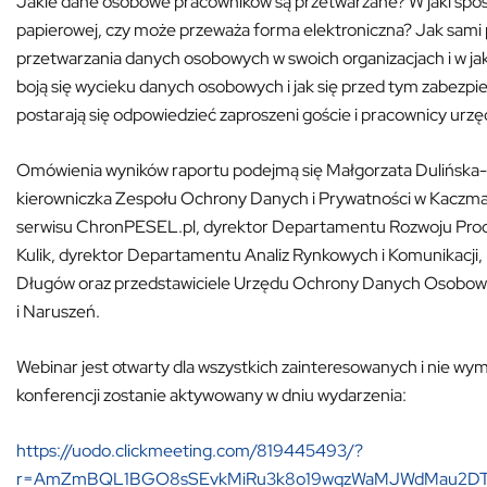
Jakie dane osobowe pracowników są przetwarzane? W jaki spo
papierowej, czy może przeważa forma elektroniczna? Jak sami
przetwarzania danych osobowych w swoich organizacjach i w ja
boją się wycieku danych osobowych i jak się przed tym zabezpiec
postarają się odpowiedzieć zaproszeni goście i pracownicy urzę
Omówienia wyników raportu podejmą się Małgorzata Dulińska-
kierowniczka Zespołu Ochrony Danych i Prywatności w Kaczmar
serwisu ChronPESEL.pl, dyrektor Departamentu Rozwoju Pro
Kulik, dyrektor Departamentu Analiz Rynkowych i Komunikacji
Długów oraz przedstawiciele Urzędu Ochrony Danych Osobowy
i Naruszeń.
Webinar jest otwarty dla wszystkich zainteresowanych i nie wyma
konferencji zostanie aktywowany w dniu wydarzenia:
https://uodo.clickmeeting.com/819445493/?
r=AmZmBQL1BGO8sSEvkMiRu3k8o19wqzWaMJWdMau2DTu