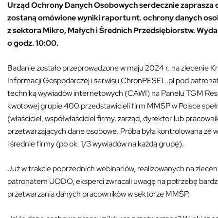
Urząd Ochrony Danych Osobowych serdecznie zaprasza d
zostaną omówione wyniki raportu nt. ochrony danych o
z sektora Mikro, Małych i Średnich Przedsiębiorstw. Wyda
o godz. 10:00.
Badanie zostało przeprowadzone w maju 2024 r. na zlecenie K
Informacji Gospodarczej i serwisu ChronPESEL.pl pod patr
techniką wywiadów internetowych (CAWI) na Panelu TGM Resea
kwotowej grupie 400 przedstawicieli firm MMŚP w Polsce spełn
(właściciel, współwłaściciel firmy, zarząd, dyrektor lub pracown
przetwarzających dane osobowe. Próba była kontrolowana ze wz
i średnie firmy (po ok. 1/3 wywiadów na każdą grupę).
Już w trakcie poprzednich webinariów, realizowanych na zlece
patronatem UODO, eksperci zwracali uwagę na potrzebę bardzie
przetwarzania danych pracowników w sektorze MMŚP.