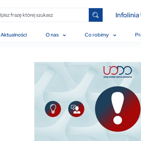
Infolin
Aktualności
O nas
Co robimy
P