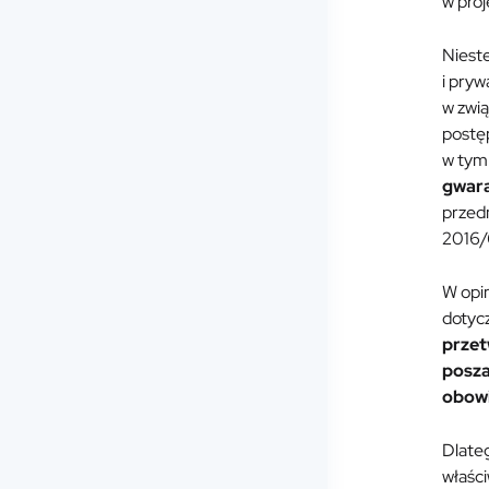
w proj
Nieste
i pryw
w zwią
postę
w tym
gwar
przed
2016/
W opi
dotyc
przet
posza
obowi
Dlate
właśc