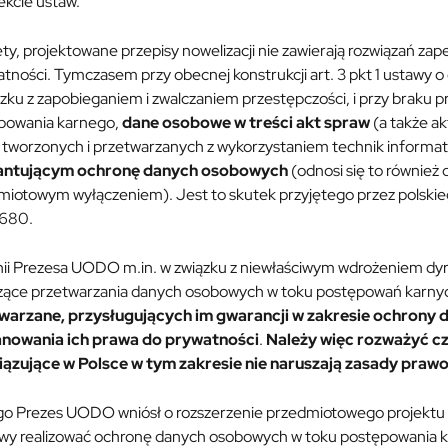
ekcie ustaw.
ty, projektowane przepisy nowelizacji nie zawierają rozwiązań 
atności. Tymczasem przy obecnej konstrukcji art. 3 pkt 1 ustaw
zku z zapobieganiem i zwalczaniem przestępczości, i przy braku 
powania karnego,
dane osobowe w treści akt spraw
(a także a
 tworzonych i przetwarzanych z wykorzystaniem technik informa
antującym ochronę danych osobowych
(odnosi się to również
miotowym wyłączeniem). Jest to skutek przyjętego przez polsk
680.
nii Prezesa UODO m.in. w związku z niewłaściwym wdrożeniem dyr
zące przetwarzania danych osobowych w toku postępowań karn
warzane, przysługujących im gwarancji w zakresie ochrony 
nowania ich prawa do prywatności
.
Należy więc rozważyć cz
ązujące w Polsce w tym zakresie nie naruszają zasady praw
go Prezes UODO wniósł o rozszerzenie przedmiotowego projektu u
iwy realizować ochronę danych osobowych w toku postępowania ka