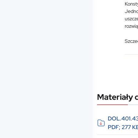
Konsty
Jedno
uszcz
rozwi
Szcze
Materiały 
DOL.401.43
PDF; 277 K