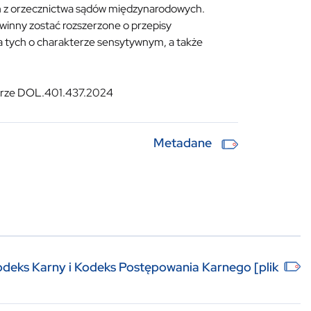
ych z orzecznictwa sądów międzynarodowych.
nny zostać rozszerzone o przepisy
 tych o charakterze sensytywnym, a także
urze DOL.401.437.2024
Metadane
eks Karny i Kodeks Postępowania Karnego [plik