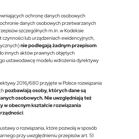
zapewniających ochronę danych osobowych
y o ochronie danych osobowych przetwarzanych
przepisów szczególnych m.in. w Kodeksie
kt czynności lub urządzeniach ewidencyjnych,
tycznych)
nie podlegają żadnym przepisom
 do innych aktów prawnych objętych
iego ustawodawcę modelu wdrożenia dyrektywy
ektywy 2016/680 przyjęte w Polsce rozwiązania
ych
pozbawiają osoby, których dane są
danych osobowych. Nie uwzględniają też
y w obecnym kształcie rozwiązania
orządności
.
stawy o rozwiązania, które pozwolą w sposób
rnego przy uwzględnieniu przepisów art. 51