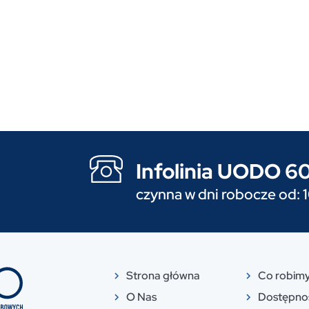
Infolinia UODO 
czynna w dni robocze od: 
Strona główna
Co robim
O Nas
Dostępno