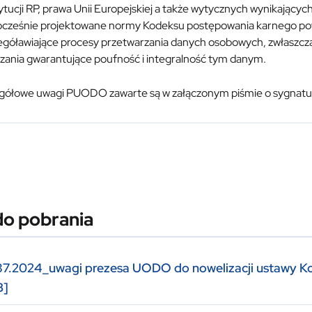
tucji RP, prawa Unii Europejskiej a także wytycznych wynikając
cześnie projektowane normy Kodeksu postępowania karnego powi
egóławiające procesy przetwarzania danych osobowych, zwłaszcza
ązania gwarantujące poufność i integralność tym danym.
gółowe uwagi PUODO zawarte są w załączonym piśmie o sygnat
do pobrania
7.2024_uwagi prezesa UODO do nowelizacji ustawy Kod
B]