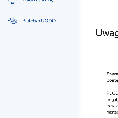
Biuletyn UODO
Uwag
Preze
postę
PUODO
negat
powod
nastę