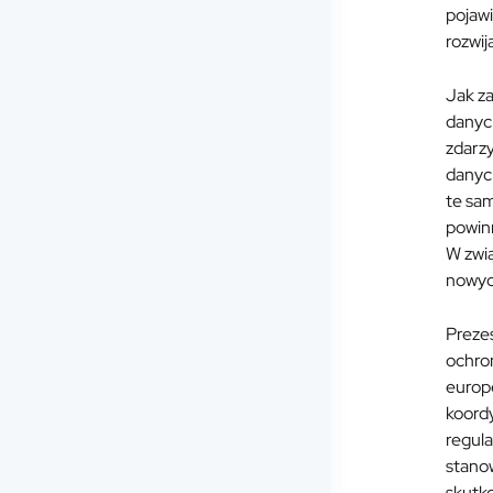
pojawi
rozwij
Jak z
danych
zdarzy
danyc
te sa
powinn
W zwi
nowyc
Preze
ochron
europe
koordy
regula
stanow
skutko