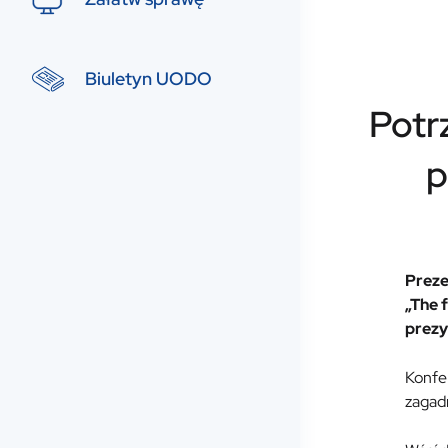
Biuletyn UODO
Potr
p
Preze
„The 
prezy
Konfer
zagad