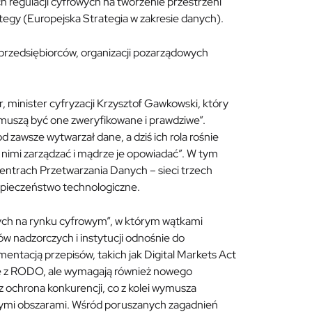
 regulacji cyfrowych na tworzenie przestrzeni
egy (Europejska Strategia w zakresie danych).
 przedsiębiorców, organizacji pozarządowych
 minister cyfryzacji Krzysztof Gawkowski, który
 „muszą być one zweryfikowane i prawdziwe”.
 zawsze wytwarzał dane, a dziś ich rola rośnie
e nimi zarządzać i mądrze je opowiadać”. W tym
entrach Przetwarzania Danych – sieci trzech
zpieczeństwo technologiczne.
ych na rynku cyfrowym”, w którym wątkami
ów nadzorczych i instytucji odnośnie do
mentacją przepisów, takich jak Digital Markets Act
ię z RODO, ale wymagają również nowego
 ochrona konkurencji, co z kolei wymusza
elnymi obszarami. Wśród poruszanych zagadnień