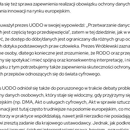
ła się też sprawa zapewnienia realizacji obowiązku ochrony danyc
ania innowacji na rynku europejskim.
auważył prezes UODO w swojej wypowiedzi: „Przetwarzanie danych
 jest częścią tego przedsięwzięcia”, zatem w tej dziedzinie, jak w
ć, że dostęp do dóbr/danych jest ograniczany dla różnych grup 
h dotyka podstawowych praw człowieka. Prezes Wróblewski zaznacz
me osoby, dlatego konieczne jest zrozumienie, że RODO oraz prze
y się spotykać i mieć spójną oraz konsekwentną interpretację, i 
ązku z tym potrzebujemy także zapewnienia skuteczności ochro
h przepisów odnoszących się do świata cyfrowego.
s UODO odniósł się także do poruszonego w trakcie debaty probl
y danych osobowych, który staje się widoczny, gdy przyjrzymy się
jskim (np. DMA, Akt o usługach cyfrowych, Akt w sprawie sztuczne
nacji jest tutaj często trudniejsze na poziomie europejskim, co
torzy w praktyce współdziałają, nawet jeśli nierzadko nie posiadaj
i zresztą zadanie dla krajowego ustawodawcy. Jednak, jak podkr
wać jasnymi, ścisłymi interpretacjami prawa, bowiem „oczywiście l