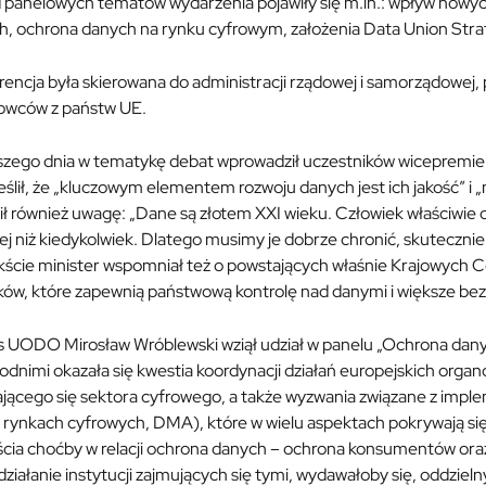
panelowych tematów wydarzenia pojawiły się m.in.: wpływ nowych
h, ochrona danych na rynku cyfrowym, założenia Data Union Strat
encja była skierowana do administracji rządowej i samorządowej,
kowców z państw UE.
zego dnia w tematykę debat wprowadził uczestników wicepremier,
ślił, że „kluczowym elementem rozwoju danych jest ich jakość” i
ł również uwagę: „Dane są złotem XXI wieku. Człowiek właściwie od
ej niż kiedykolwiek. Dlatego musimy je dobrze chronić, skuteczni
kście minister wspomniał też o powstających właśnie Krajowych C
ków, które zapewnią państwową kontrolę nad danymi i większe be
s UODO Mirosław Wróblewski wziął udział w panelu „Ochrona dan
dnimi okazała się kwestia koordynacji działań europejskich organ
ającego się sektora cyfrowego, a także wyzwania związane z imple
o rynkach cyfrowych, DMA), które w wielu aspektach pokrywają s
cia choćby w relacji ochrona danych – ochrona konsumentów oraz
ziałanie instytucji zajmujących się tymi, wydawałoby się, oddzi