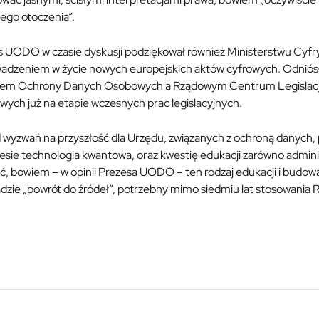
ego otoczenia”.
s UODO w czasie dyskusji podziękował również Ministerstwu Cyfr
adzeniem w życie nowych europejskich aktów cyfrowych. Odniósł
em Ochrony Danych Osobowych a Rządowym Centrum Legislacji.
ych już na etapie wczesnych prac legislacyjnych.
wyzwań na przyszłość dla Urzędu, związanych z ochroną danych, p
esie technologia kwantowa, oraz kwestię edukacji zarówno adminis
ić, bowiem – w opinii Prezesa UODO – ten rodzaj edukacji i bud
adzie „powrót do źródeł”, potrzebny mimo siedmiu lat stosowania