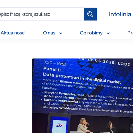
Infolin
Aktualności
O nas
Co robimy
P