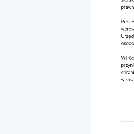
prawn
Preze
wprow
Urzęd
osobow
Wśród 
przyni
chron
w zas