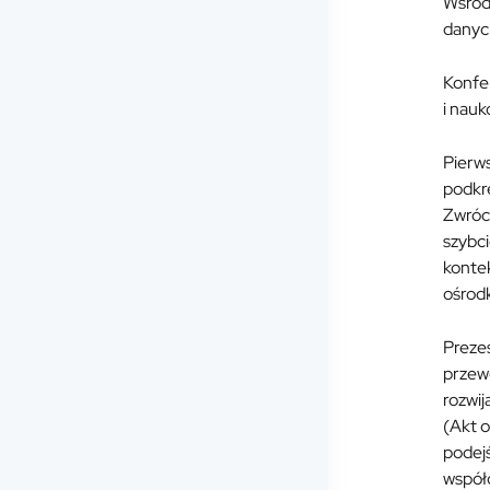
Wśród 
danyc
Konfer
i nau
Pierws
podkre
Zwróci
szybci
konte
ośrod
Preze
przewo
rozwij
(Akt 
podejś
współd