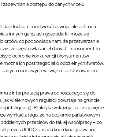
h i zapewniania dostępu do danych w celu
 daje ludziom możliwość rozwoju, ale ochrona
 wielu innych gałęziach gospodarki, może się
odbiorców, co podpowiada nam, że przetwarzanie
ył, że często właściciel danych i konsument to
pisy o ochronie konkurencji i konsumentów
nie można ich postrzegać jako oddzielnych światów.
ny danych osobowych w związku ze stosowaniem
emu z interpretacją prawa odnoszącego się do
, jak wiele nowych regulacji powstaje na gruncie
j inteligencji). Praktyka wskazuje, że osiągnięcie
 może wynikać z tego, że na poziomie państwowym
ą oddzielnych przepisów do takiej współpracy – co
eślił prezes UODO, zasada koordynacji powinna
epsze są ścisłe interpretacje niż niepewność