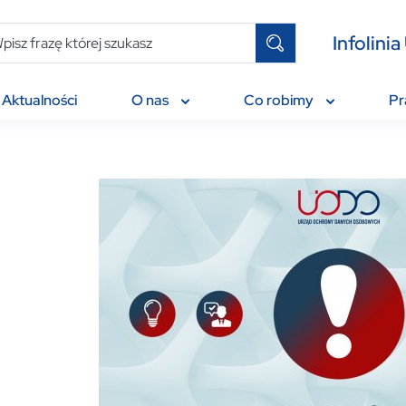
Infolin
Aktualności
O nas
Co robimy
P