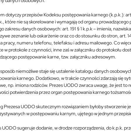
ny danych osobowych.
m dotyczy przepisów Kodeksu postępowania karnego (k.p.k.): art. 148 §
.k., które nie są skorelowane i wymagają od organu prowadząceg
o zakresu danych osobowych: art. 191 § 1 k.p.k – imienia, nazwiska,
szywe zeznanie lub oskarżenie oraz co do stosunku do stron, art. 1
a pracy, numeru telefonu, telefaksu i adresu mailowego. Co więc
e w protokole z czynności, inne zaś w załączniku do protokołu d
dzącego postępowanie karne, tzw. załączniku adresowym.
 sposób niemożliwe staje się ustalenie katalogu danych osobowy
owania karnego. Dodatkowo, w trakcie czynności zdarzają się syt
e, np. imiona rodziców. Prezes UODO zwraca uwagę, że jest to rel
wości potwierdzenia przez organ postępowania karnego tożsamośc
g Prezesa UODO skutecznym rozwiązaniem byłoby stworzenie j
zystywanych w postępowaniu karnym, ujętego w jednym przepisie
s UODO sugeruje dodanie, w drodze rozporządzenia, do k.p.k. prz