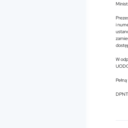
Minist
Prezes
i num
ustan
zamies
dostę
W odpo
UODO 
Pełną
DPNT