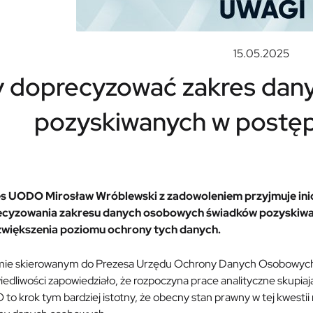
15.05.2025
y doprecyzować zakres dan
pozyskiwanych w postę
s UODO Mirosław Wróblewski z zadowoleniem przyjmuje inic
cyzowania zakresu danych osobowych świadków pozyskiwa
zwiększenia poziomu ochrony tych danych.
mie skierowanym do Prezesa Urzędu Ochrony Danych Osobowych z
edliwości zapowiedziało, że rozpoczyna prace analityczne skupiają
o krok tym bardziej istotny, że obecny stan prawny w tej kwestii