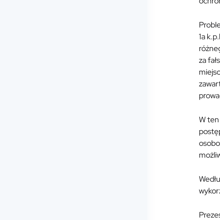
ochro
Proble
1a k.p
różneg
za fał
miejsc
zawart
prowa
W ten
postęp
osobow
możli
Wedłu
wykor
Preze