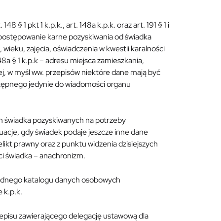
 1 pkt 1 k.p.k., art. 148a k.p.k. oraz art. 191 § 1 i
o postępowanie karne pozyskiwania od świadka
 wieku, zajęcia, oświadczenia w kwestii karalności
48a § 1 k.p.k – adresu miejsca zamieszkania,
ej, w myśl ww. przepisów niektóre dane mają być
ostępnego jedynie do wiadomości organu
ch świadka pozyskiwanych na potrzeby
uacje, gdy świadek podaje jeszcze inne dane
ikt prawny oraz z punktu widzenia dzisiejszych
i świadka – anachronizm.
ednego katalogu danych osobowych
 k.p.k.
episu zawierającego delegację ustawową dla