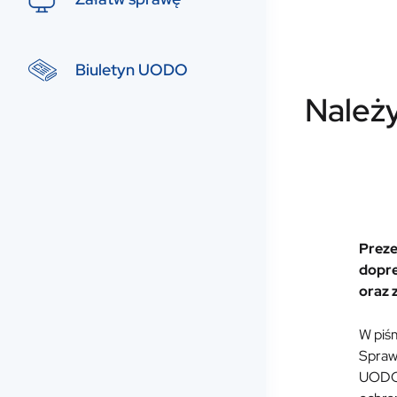
Biuletyn UODO
Należ
Preze
dopre
oraz 
W piś
Sprawi
UODO t