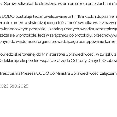
ra Sprawiedliwości do określenia wzoru protokołu przesłuchania ś
 UODO postuluje też znowelizowanie art. 148a k.p.k. i dopisani
eru dokumentu stwierdzającego tożsamość świadka wraz z nazwą 
owionego w tym przepisie – katalogu danych świadka uczestnicząc
zcza się w protokole, lecz w załączniku do protokołu, przechowy
pnym do wiadomości organu prowadzącego postępowanie karne.
wiedzi skierowanej do Ministerstwa Sprawiedliwości, w związku z
deklaruje eksperckie wsparcie Urzędu Ochrony Danych Osobow
 treść pisma Prezesa UODO do Ministra Sprawiedliwości załączamy
.023.580.2025