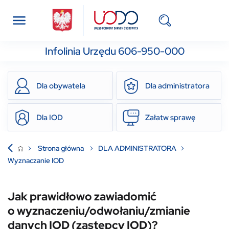
Infolinia Urzędu 606-950-000
Dla obywatela
Dla administratora
Dla IOD
Załatw sprawę
Strona główna
DLA ADMINISTRATORA
Wyznaczanie IOD
Jak prawidłowo zawiadomić
o wyznaczeniu/odwołaniu/zmianie
danych IOD (zastępcy IOD)?