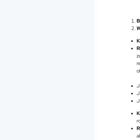
B
W
K
R
z
r
o
J
J
J
K
r
R
a