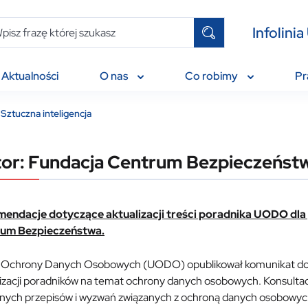
Infolin
Aktualności
O nas
Co robimy
P
Sztuczna inteligencja
or: Fundacja Centrum Bezpieczeńst
endacje dotyczące aktualizacji treści poradnika UODO dl
um Bezpieczeństwa.
 Ochrony Danych Osobowych (UODO) opublikował komunikat dotyc
izacji poradników na temat ochrony danych osobowych. Konsultacj
lnych przepisów i wyzwań związanych z ochroną danych osobowych