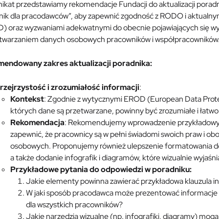
ikat przedstawiamy rekomendacje Fundacji do aktualizacji porad
nik dla pracodawców”, aby zapewnić zgodność z RODO i aktualn
) oraz wyzwaniami adekwatnymi do obecnie pojawiających się w
etwarzaniem danych osobowych pracowników i współpracowników
endowany zakres aktualizacji poradnika:
rzejrzystość i zrozumiałość informacji
:
Kontekst
: Zgodnie z wytycznymi EROD (European Data Prot
których dane są przetwarzane, powinny być zrozumiałe i łatw
Rekomendacja
: Rekomendujemy wprowadzenie przykładowych
zapewnić, że pracownicy są w pełni świadomi swoich praw i o
osobowych. Proponujemy również ulepszenie formatowania d
a także dodanie infografik i diagramów, które wizualnie wyjaśn
Przykładowe pytania do odpowiedzi w poradniku:
Jakie elementy powinna zawierać przykładowa klauzula i
W jaki sposób pracodawca może prezentować informacje o
dla wszystkich pracowników?
Jakie narzędzia wizualne (np. infografiki, diagramy) mo