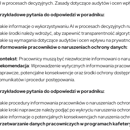
I w procesach decyzyjnych. Zasady dotyczące audytów i ocen wpł
rzykładowe pytania do odpowiedzi w poradniku:
akie informacje o wykorzystywaniu AI w procesach decyzyjnych 
akie środki należy wdrożyć, aby zapewnić transparentność algor
akie są wymagania dotyczące audytów i ocen wpływu na prywatno
nformowanie pracowników o naruszeniach ochrony danych:
ontekst
: Pracownicy muszą być niezwłocznie informowani o na
ekomendacja
: Wprowadzenie wytycznych informowania pracown
aprawcze, potencjalne konsekwencje oraz środki ochrony dostęp
omunikatów i procedur postępowania.
rzykładowe pytania do odpowiedzi w poradniku:
akie procedury informowania pracowników o naruszeniach ochro
akie kroki naprawcze należy podjąć po wykryciu naruszenia ochr
akie informacje o potencjalnych konsekwencjach naruszenia och
rzetwarzanie danych pracowniczych w programach kafeteryj