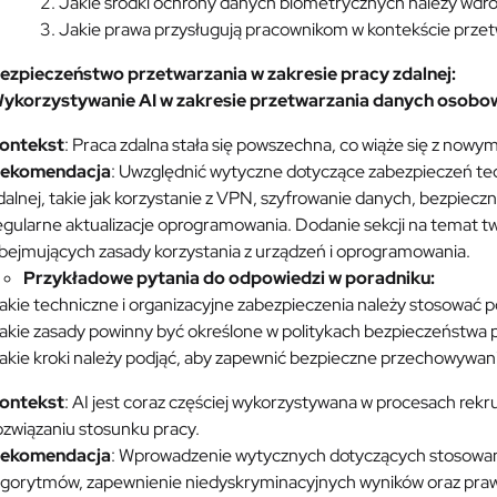
Jakie środki ochrony danych biometrycznych należy wdr
Jakie prawa przysługują pracownikom w kontekście prze
ezpieczeństwo przetwarzania w zakresie pracy zdalnej:
ykorzystywanie AI w zakresie przetwarzania danych osobo
ontekst
: Praca zdalna stała się powszechna, co wiąże się z now
ekomendacja
: Uwzględnić wytyczne dotyczące zabezpieczeń tec
dalnej, takie jak korzystanie z VPN, szyfrowanie danych, bezpie
egularne aktualizacje oprogramowania. Dodanie sekcji na temat tw
bejmujących zasady korzystania z urządzeń i oprogramowania.
Przykładowe pytania do odpowiedzi w poradniku:
akie techniczne i organizacyjne zabezpieczenia należy stosować p
akie zasady powinny być określone w politykach bezpieczeństwa p
akie kroki należy podjąć, aby zapewnić bezpieczne przechowywan
ontekst
: AI jest coraz częściej wykorzystywana w procesach rek
ozwiązaniu stosunku pracy.
ekomendacja
: Wprowadzenie wytycznych dotyczących stosowani
lgorytmów, zapewnienie niedyskryminacyjnych wyników oraz praw