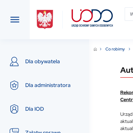
Co robimy
Dla obywatela
Aut
Dla administratora
Rekom
Centr
Dla IOD
Urząd
aktual
aktua
Załatw sprawę