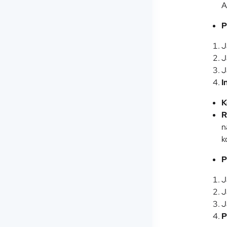
A
P
J
J
J
I
K
R
n
k
P
J
J
J
P