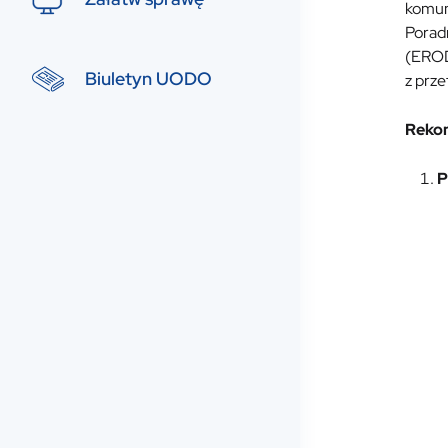
komun
Porad
(EROD
Biuletyn UODO
z prz
Rekom
P