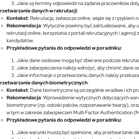
Jakie są terminy odpowiedzi na żądania pracowników do
rzetwarzanie danych w rekrutacji
:
Kontekst
: Rekrutacja, zwłaszcza online, wiąże się z ryzyk
Rekomendacja
: Wytyczne powinny być zaktualizowane, aby 
rekrutacji online, korzystania z portali rekrutacyjnych i agencj
kandydatów.
Przykładowe pytania do odpowiedzi w poradniku:
Jakie dane osobowe mogą być zbierane podczas rekrutacj
Jakie zabezpieczenia należy wdrożyć, aby chronić dane
Jakie informacje o przetwarzaniu danych należy przekaz
rzetwarzanie danych biometrycznych
:
Kontekst
: Dane biometryczne są szczególnie wrażliwe i ich p
Rekomendacja
: Wprowadzenie wytycznych dotyczących waru
biometryczne (np. odciski palców, rozpoznawanie twarzy), o
w tym w zakresie zabezpieczeń Multi Factor Authentication (
Przykładowe pytania do odpowiedzi w poradniku:
Jakie warunki muszą być spełnione, aby przetwarzanie