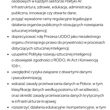
osobowych w każdym sektorze Polityki AI:
infrastruktura, zdrowie, edukacja, administracja
publiczna, innowacje czy otwarte dane;
przyjąć wyważone ramy regulacyjne legalizujące
działania organów publicznych stosujących rozwiązania
sztucznej inteligencji;
doprecyzować rolę Prezesa UODO jako niezależnego
organu chroniącego prawo do prywatności w procesach
dotyczących sztucznej inteligencji;
uzupełnić Politykę rozwoju sztucznej inteligencji
o obowiązek zgodności z RODO, AI Act i Konwencją
108+;
uwzględnić ryzyka związane z otwartymi danymi
i pseudonimizacją;
wskazać zasady przetwarzania danych w Polsce, w tym
klasyfikację danych według poziomu ich wrażliwości,
oraz określić zasady przetwarzania danych krytycznych
w infrastrukturze krajowej;
rozszerzyć działania edukacyjne i kompetencyjne, w tym