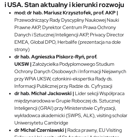
i USA. Stan aktualny i kierunki rozwoju
mod: dr hab. Mariusz Krzysztofek, prof. AKP
|
Przewodniczący Rady Dyscypliny Naukowej Nauki
Prawne AKP, Dyrektor Centrum Prawa Ochrony
Danych i Sztucznej Inteligencji AKP, Privacy Director
EMEA, Global DPO, Herbalife (prezentacja na dole
strony)
dr hab. Agnieszka Piskorz-Ryń, prof.
UKSW
|
Założycielka Podyplomowego Studium
Ochrony Danych Osobowych i Informacji Niejawnych
przy WPiA UKSW, członkini-ekspertka Rady ds.
Informacji Publicznej przy Radzie ds. Cyfryzacji
dr hab. Michał Jackowski
|
Lider sekcji Współpraca
międzynarodowa w Grupie Roboczej ds. Sztucznej
Inteligencji (GRAI) przy Ministerstwie Cyfryzacji,
wykładowca akademicki (SWPS, ALK), visiting scholar
Uniwersytetu Cambridge
dr
Michal Czerniawski
|
Radca prawny, EU Visiting