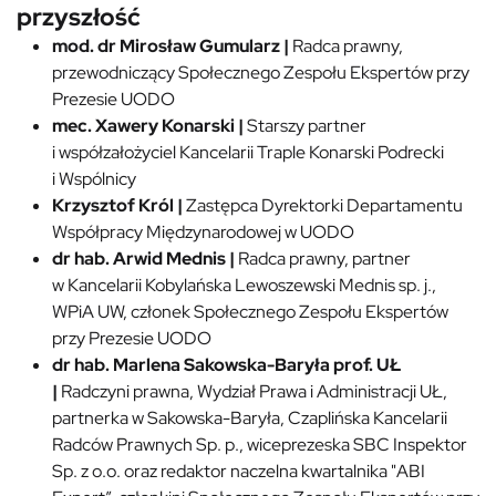
przyszłość
mod. dr Mirosław Gumularz |
Radca prawny,
przewodniczący Społecznego Zespołu Ekspertów przy
Prezesie UODO
mec. Xawery Konarski |
Starszy partner
i współzałożyciel Kancelarii Traple Konarski Podrecki
i Wspólnicy
Krzysztof Król |
Zastępca Dyrektorki Departamentu
Współpracy Międzynarodowej w UODO
dr hab. Arwid Mednis |
Radca prawny, partner
w Kancelarii Kobylańska Lewoszewski Mednis sp. j.,
WPiA UW, członek Społecznego Zespołu Ekspertów
przy Prezesie UODO
dr hab. Marlena Sakowska-Baryła prof. UŁ
|
Radczyni prawna, Wydział Prawa i Administracji UŁ,
partnerka w Sakowska-Baryła, Czaplińska Kancelarii
Radców Prawnych Sp. p., wiceprezeska SBC Inspektor
Sp. z o.o. oraz redaktor naczelna kwartalnika "ABI