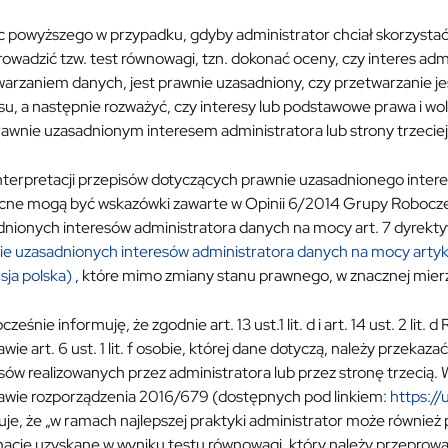
 powyższego w przypadku, gdyby administrator chciał skorzystać
owadzić tzw. test równowagi, tzn. dokonać oceny, czy interes admi
arzaniem danych, jest prawnie uzasadniony, czy przetwarzanie jes
su, a następnie rozważyć, czy interesy lub podstawowe prawa i wol
awnie uzasadnionym interesem administratora lub strony trzeciej
nterpretacji przepisów dotyczących prawnie uzasadnionego inter
ne mogą być wskazówki zawarte w Opinii 6/2014 Grupy Roboczej 
dnionych interesów administratora danych na mocy art. 7 dyrek
ie uzasadnionych interesów administratora danych na mocy artyk
rsja polska)
, które mimo zmiany stanu prawnego, w znacznej mier
ześnie informuję, że zgodnie art. 13 ust.1 lit. d i art. 14 ust. 2 lit
wie art. 6 ust. 1 lit. f osobie, której dane dotyczą, należy przek
sów realizowanych przez administratora lub przez stronę trzecią.
awie rozporządzenia 2016/679 (dostępnych pod linkiem:
https://
je, że „w ramach najlepszej praktyki administrator może również 
acje uzyskane w wyniku testu równowagi, który należy przeprowadzi