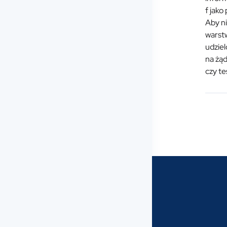
f jako
Aby n
warstw
udziel
na żąd
czy te