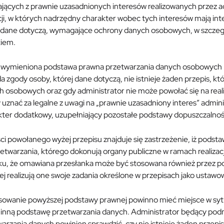
jących z prawnie uzasadnionych interesów realizowanych przez adm
ji, w których nadrzędny charakter wobec tych interesów mają int
 dane dotyczą, wymagające ochrony danych osobowych, w szczegól
kiem.
 wymieniona podstawa prawna przetwarzania danych osobowych ma
a zgody osoby, której dane dotyczą, nie istnieje żaden przepis, 
h osobowych oraz gdy administrator nie może powołać się na rea
 uznać za legalne z uwagi na „prawnie uzasadniony interes” adminis
kter dodatkowy, uzupełniający pozostałe podstawy dopuszczalnoś
ci powołanego wyżej przepisu znajduje się zastrzeżenie, iż podsta
etwarzania, którego dokonują organy publiczne w ramach realizacj
u, że omawiana przesłanka może być stosowana również przez pod
ej realizują one swoje zadania określone w przepisach jako usta
sowanie powyższej podstawy prawnej powinno mieć miejsce w sytua
 inną podstawę przetwarzania danych. Administrator będący podm
arzania danych powinien sprawdzić, czy nie istnieje żaden przep