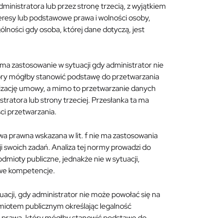
inistratora lub przez stronę trzecią, z wyjątkiem
eresy lub podstawowe prawa i wolności osoby,
ności gdy osoba, której dane dotyczą, jest
 zastosowanie w sytuacji gdy administrator nie
który mógłby stanowić podstawę do przetwarzania
lizację umowy, a mimo to przetwarzanie danych
tratora lub strony trzeciej. Przesłanka ta ma
ci przetwarzania.
wa prawna wskazana w lit. f nie ma zastosowania
i swoich zadań. Analiza tej normy prowadzi do
mioty publiczne, jednakże nie w sytuacji,
wowe kompetencje.
cji, gdy administrator nie może powołać się na
iotem publicznym określając legalność
is prawa, który mógłby stanowić podstawę do