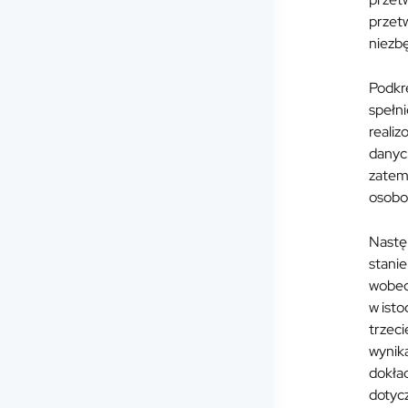
przetw
niezbę
Podkre
spełni
realiz
danych
zatem
osobo
Nastę
stani
wobec 
w isto
trzeci
wynika
dokład
dotycz