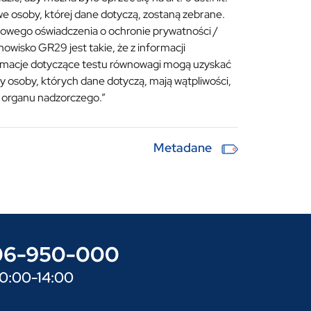
we osoby, której dane dotyczą, zostaną zebrane.
wowego oświadczenia o ochronie prywatności /
owisko GR29 jest takie, że z informacji
formacje dotyczące testu równowagi mogą uzyskać
dy osoby, których dane dotyczą, mają wątpliwości,
o organu nadzorczego.”
Metadane
606-950-000
10:00-14:00