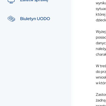
wynika
sytuac
której
Biuletyn UODO
dziec
Wyżej
posiad
danyc
należy
chara
W treś
do prz
wniosk
w któr
Zasto
żadną
przetw