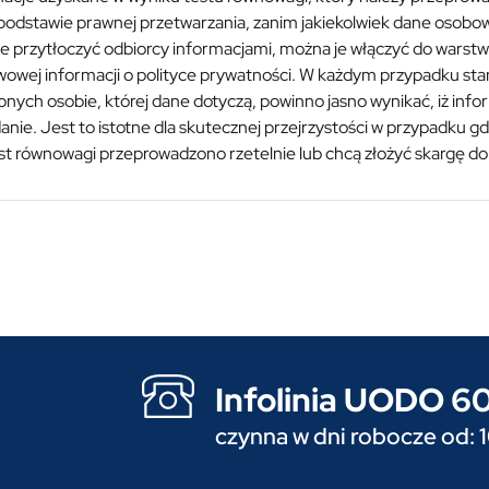
 podstawie prawnej przetwarzania, zanim jakiekolwiek dane osobo
ie przytłoczyć odbiorcy informacjami, można je włączyć do warst
owej informacji o polityce prywatności. W każdym przypadku stan
onych osobie, której dane dotyczą, powinno jasno wynikać, iż in
anie. Jest to istotne dla skutecznej przejrzystości w przypadku g
st równowagi przeprowadzono rzetelnie lub chcą złożyć skargę d
Infolinia UODO 
czynna w dni robocze od: 