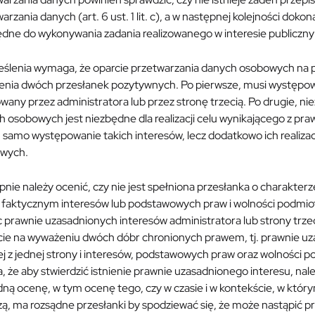
arzania danych (art. 6 ust. 1 lit. c), a w następnej kolejności doko
dne do wykonywania zadania realizowanego w interesie publicznym (a
ślenia wymaga, że oparcie przetwarzania danych osobowych na prz
enia dwóch przesłanek pozytywnych. Po pierwsze, musi występowa
owany przez administratora lub przez stronę trzecią. Po drugie, ni
 osobowych jest niezbędne dla realizacji celu wynikającego z pr
 samo występowanie takich interesów, lecz dodatkowo ich realiz
wych.
pnie należy ocenić, czy nie jest spełniona przesłanka o charak
e faktycznym interesów lub podstawowych praw i wolności podmio
prawnie uzasadnionych interesów administratora lub strony trzec
cie na wyważeniu dwóch dóbr chronionych prawem, tj. prawnie uz
ej z jednej strony i interesów, podstawowych praw oraz wolności 
, że aby stwierdzić istnienie prawnie uzasadnionego interesu, n
ną ocenę, w tym ocenę tego, czy w czasie i w kontekście, w któr
ą, ma rozsądne przesłanki by spodziewać się, że może nastąpić p