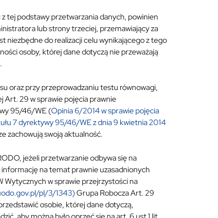
 z tej podstawy przetwarzania danych, powinien
nistratora lub strony trzeciej, przemawiający za
t niezbędne do realizacji celu wynikającego z tego
ności osoby, której dane dotyczą nie przeważają
.
esu oraz przy przeprowadzaniu testu równowagi,
Art. 29 w sprawie pojęcia prawnie
tywy 95/46/WE (
Opinia 6/2014 w sprawie pojęcia
ułu 7 dyrektywy 95/46/WE z dnia 9 kwietnia 2014
ze zachowują swoją aktualność.
. d RODO, jeżeli przetwarzanie odbywa się na
azać informację na temat prawnie uzasadnionych
 W Wytycznych w sprawie przejrzystości na
uodo.gov.pl/pl/3/1343)
Grupa Robocza Art. 29
przedstawić osobie, której dane dotyczą,
ć, aby można było oprzeć się na art. 6 ust.1 lit.