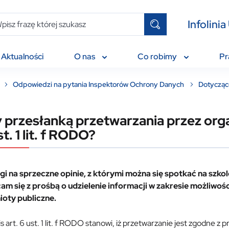
Infolin
Aktualności
O nas
Co robimy
P
Odpowiedzi na pytania Inspektorów Ochrony Danych
Dotycząc
 przesłanką przetwarzania przez org
st. 1 lit. f RODO?
gi na sprzeczne opinie, z którymi można się spotkać na szkol
am się z prośbą o udzielenie informacji w zakresie możliwości
oty publiczne.
s art. 6 ust. 1 lit. f RODO stanowi, iż przetwarzanie jest zgodne