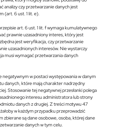
nać analizy czy przetwarzanie danych jest
rt. 6 ust. 1 lit. e).
episie art. 6 ust. 1 lit. f wymaga kumulatywnego
ć prawnie uzasadniony interes, który jest
ezbędna jest weryfikacja, czy przetwarzanie
awnie uzasadnionych interesów. Nie wystarczy
acja musi wymagać przetwarzania danych
terze negatywnym w postaci występowania w danym
tu danych, które mają charakter nadrzędny
iej. Stosowanie tej negatywnej przesłanki polega
asadnionego interesu administratora lub strony
podmiotu danych z drugiej. Z treści motywu 47
ależałoby w każdym przypadku przeprowadzić
ym zbierane są dane osobowe, osoba, której dane
rzetwarzanie danych w tym celu.