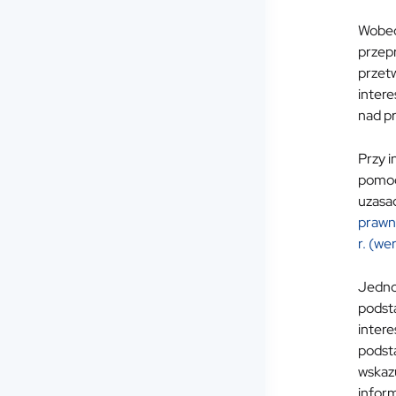
Wobec
przepr
przetw
intere
nad pr
Przy i
pomoc
uzasa
prawn
r. (we
Jednoc
podsta
intere
podst
wskazu
inform