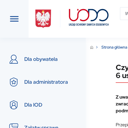
Strona główna
Dla obywatela
Czy
6 u
Dla administratora
Z uwa
zwrac
Dla IOD
podmi
Przepi
Załatw sprawę