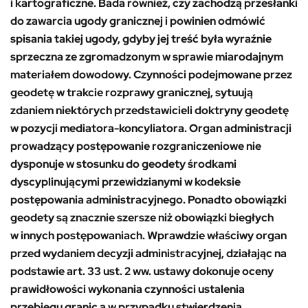
i kartograficzne. Bada również, czy zachodzą przesłanki
do zawarcia ugody granicznej i powinien odmówić
spisania takiej ugody, gdyby jej treść była wyraźnie
sprzeczna ze zgromadzonym w sprawie miarodajnym
materiałem dowodowy. Czynności podejmowane przez
geodetę w trakcie rozprawy granicznej, sytuują
zdaniem niektórych przedstawicieli doktryny geodetę
w pozycji mediatora-koncyliatora. Organ administracji
prowadzący postępowanie rozgraniczeniowe nie
dysponuje w stosunku do geodety środkami
dyscyplinującymi przewidzianymi w kodeksie
postępowania administracyjnego. Ponadto obowiązki
geodety są znacznie szersze niż obowiązki biegłych
w innych postępowaniach. Wprawdzie właściwy organ
przed wydaniem decyzji administracyjnej, działając na
podstawie art. 33 ust. 2 ww. ustawy dokonuje oceny
prawidłowości wykonania czynności ustalenia
przebiegu granic a w przypadku stwierdzenia