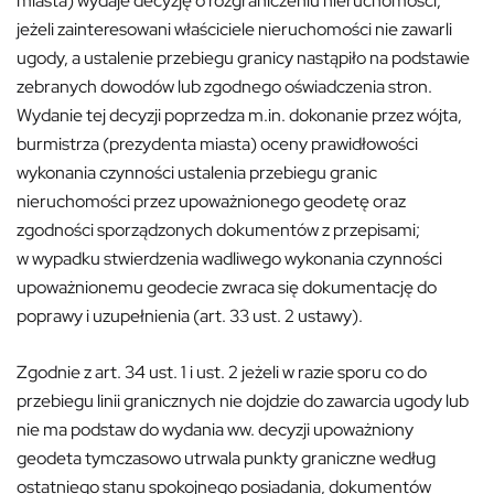
miasta) wydaje decyzję o rozgraniczeniu nieruchomości,
jeżeli zainteresowani właściciele nieruchomości nie zawarli
ugody, a ustalenie przebiegu granicy nastąpiło na podstawie
zebranych dowodów lub zgodnego oświadczenia stron.
Wydanie tej decyzji poprzedza m.in. dokonanie przez wójta,
burmistrza (prezydenta miasta) oceny prawidłowości
wykonania czynności ustalenia przebiegu granic
nieruchomości przez upoważnionego geodetę oraz
zgodności sporządzonych dokumentów z przepisami;
w wypadku stwierdzenia wadliwego wykonania czynności
upoważnionemu geodecie zwraca się dokumentację do
poprawy i uzupełnienia (art. 33 ust. 2 ustawy).
Zgodnie z art. 34 ust. 1 i ust. 2 jeżeli w razie sporu co do
przebiegu linii granicznych nie dojdzie do zawarcia ugody lub
nie ma podstaw do wydania ww. decyzji upoważniony
geodeta tymczasowo utrwala punkty graniczne według
ostatniego stanu spokojnego posiadania, dokumentów