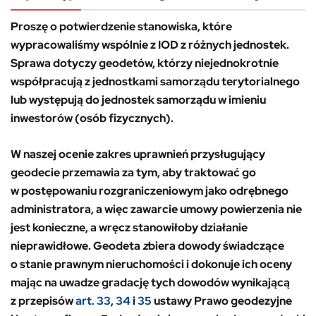
Proszę o potwierdzenie stanowiska, które
wypracowaliśmy wspólnie z IOD z różnych jednostek.
Sprawa dotyczy geodetów, którzy niejednokrotnie
współpracują z jednostkami samorządu terytorialnego
lub występują do jednostek samorządu w imieniu
inwestorów (osób fizycznych).
W naszej ocenie zakres uprawnień przysługujący
geodecie przemawia za tym, aby traktować go
w postępowaniu rozgraniczeniowym jako odrębnego
administratora, a więc zawarcie umowy powierzenia nie
jest konieczne, a wręcz stanowiłoby działanie
nieprawidłowe. Geodeta
z
biera dowody świadczące
o stanie prawnym nieruchomości i dokonuje ich oceny
mając na uwadze gradację tych dowodów wynikającą
z
przepisów
art. 33
,
34
i
35
ustawy Prawo geodezyjne