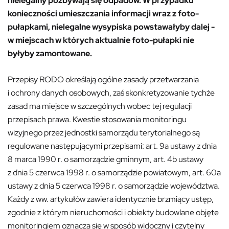
nielegalny pozbywają się odpadów. W przypadku
konieczności umieszczania informacji wraz z foto-
pułapkami, nielegalne wysypiska powstawałyby dalej -
w miejscach w których aktualnie foto-pułapki nie
byłyby zamontowane.
Przepisy RODO określają ogólne zasady przetwarzania
i ochrony danych osobowych, zaś skonkretyzowanie tychże
zasad ma miejsce w szczególnych wobec tej regulacji
przepisach prawa. Kwestie stosowania monitoringu
wizyjnego przez jednostki samorządu terytorialnego są
regulowane następującymi przepisami: art. 9a ustawy z dnia
8 marca 1990 r. o samorządzie gminnym, art. 4b ustawy
z dnia 5 czerwca 1998 r. o samorządzie powiatowym, art. 60a
ustawy z dnia 5 czerwca 1998 r. o samorządzie województwa.
Każdy z ww. artykułów zawiera identycznie brzmiący ustęp,
zgodnie z którym nieruchomości i obiekty budowlane objęte
monitoringiem oznacza się w sposób widoczny i czytelny