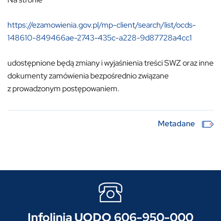
https://ezamowienia.gov.pl/mp-client/search/list/ocds-
148610-849466ae-2743-435c-a228-9d87728a4cc1
udostępnione będą zmiany i wyjaśnienia treści SWZ oraz inne
dokumenty zamówienia bezpośrednio związane
z prowadzonym postępowaniem.
Metadane
Infolinia UODO 606-950-000