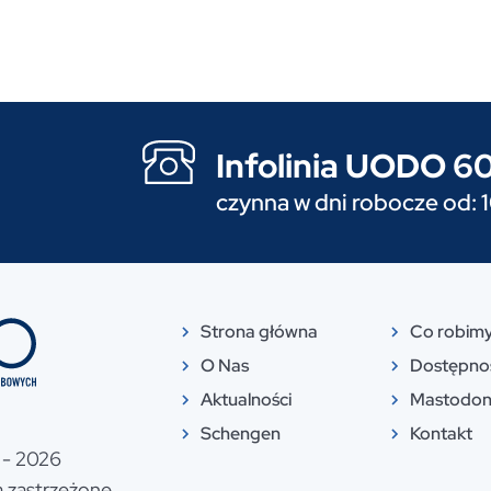
Infolinia UODO 
czynna w dni robocze od: 
Strona główna
Co robim
O Nas
Dostępno
Aktualności
Mastodo
Schengen
Kontakt
- 2026
 zastrzeżone.