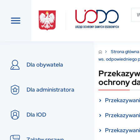
Strona główna
ws. odpowiedniego 
Dla obywatela
Przekazywa
ochrony d
Dla administratora
Przekazywani
Dla IOD
Przekazywani
Przekazywanie
Załatw sprawę