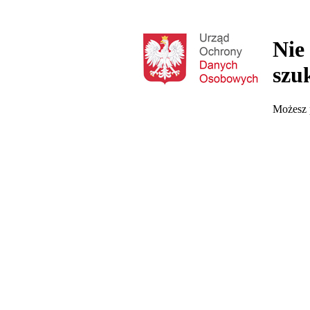
Nie
szu
Możesz p