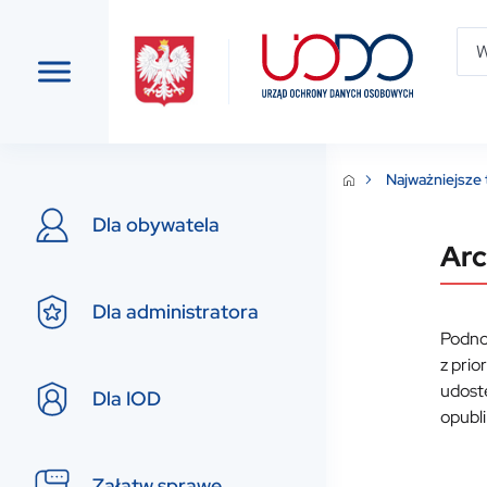
Najważniejsze
Dla obywatela
Arc
Dla administratora
Podno
z pri
udost
Dla IOD
opubl
Załatw sprawę