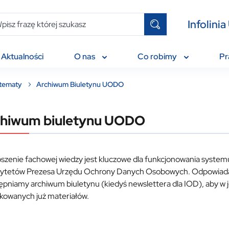
Infolin
Aktualności
O nas
Co robimy
P
 tematy
Archiwum Biuletynu UODO
hiwum biuletynu UODO
szenie fachowej wiedzy jest kluczowe dla funkcjonowania systemu
orytetów Prezesa Urzędu Ochrony Danych Osobowych. Odpowiadaj
ępniamy archiwum biuletynu (kiedyś newslettera dla IOD), aby w
ikowanych już materiałów.